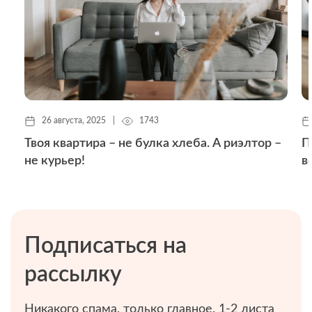
26 августа, 2025
|
1743
Твоя квартира – не булка хлеба. А риэлтор –
П
не курьер!
в
Подписаться на
рассылку
Никакого спама, только главное. 1-2 листа