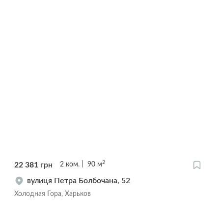
2
22 381
грн
2
ком.
90
м
вулиця Петра Болбочана, 52
Холодная Гора, Харьков