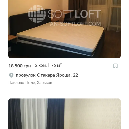
2
18 500
грн
2
ком.
76
м
провулок Отакара Яроша, 22
Павлово Поле, Харьков