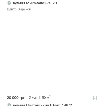
вулиця Миколаївська, 20
Центр, Харьков
2
20 000
грн
3
ком.
85
м
вулиця Полтавський Шлях, 148/2