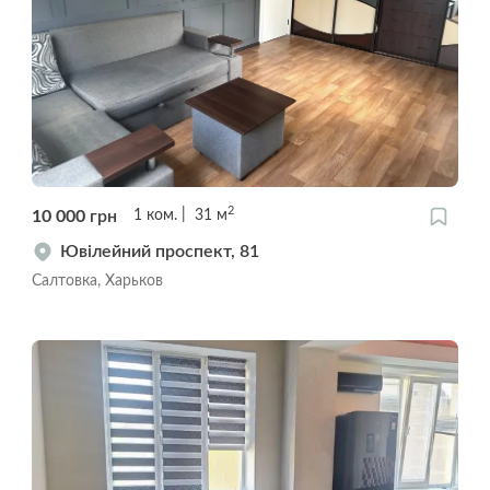
2
10 000
грн
1
ком.
31
м
Ювілейний проспект, 81
Салтовка, Харьков