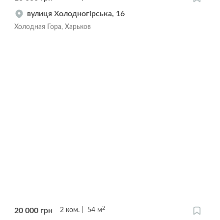
вулиця Холодногірська, 16
Холодная Гора, Харьков
2
20 000
грн
2
ком.
54
м