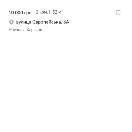
2
10 000
грн
2
ком.
52
м
вулиця Європейська, 6А
Научная, Харьков