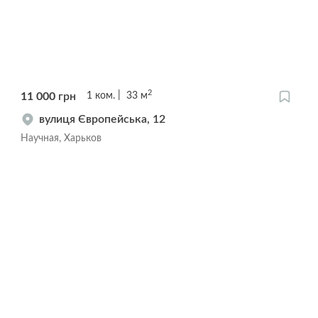
2
11 000
грн
1
ком.
33
м
вулиця Європейська, 12
Научная, Харьков