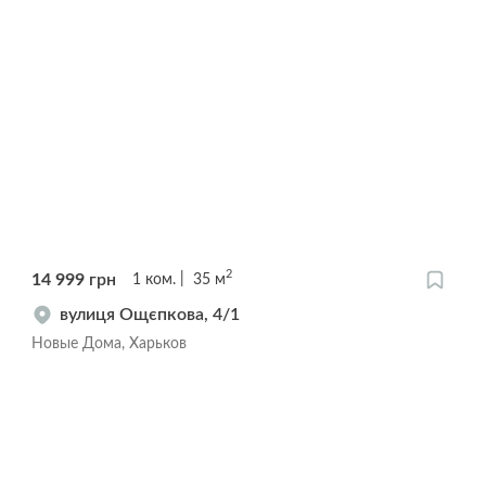
2
14 999
грн
1
ком.
35
м
вулиця Ощєпкова, 4/1
Новые Дома, Харьков