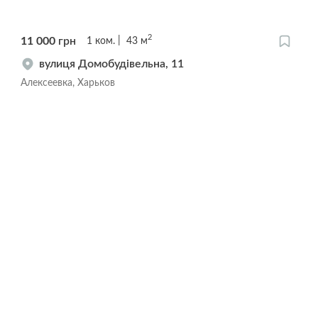
2
11 000
грн
1
ком.
43
м
вулиця Домобудівельна, 11
Алексеевка, Харьков