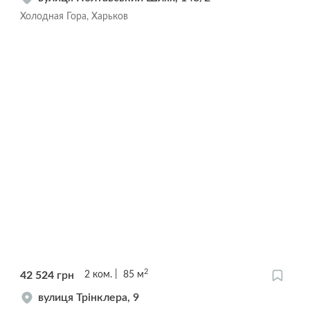
Холодная Гора, Харьков
2
42 524
грн
2
ком.
85
м
вулиця Трінклера, 9