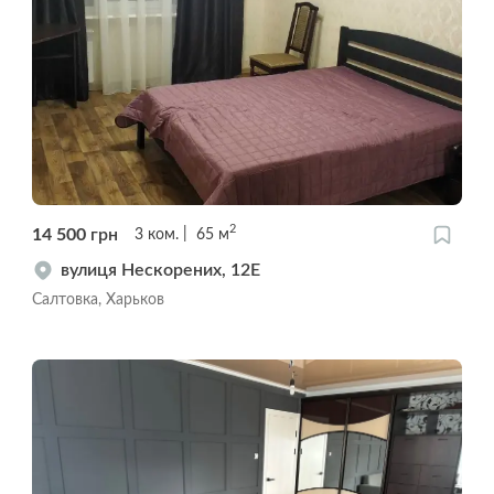
2
14 500
грн
3
ком.
65
м
вулиця Нескорених, 12Е
Салтовка, Харьков