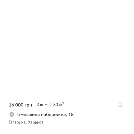
2
16 000
грн
3
ком.
80
м
Гімназійна набережна, 18
Гагарина, Харьков