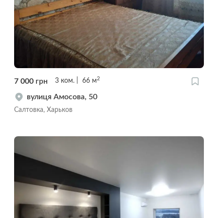
2
7 000
грн
3
ком.
66
м
вулиця Амосова, 50
Салтовка, Харьков