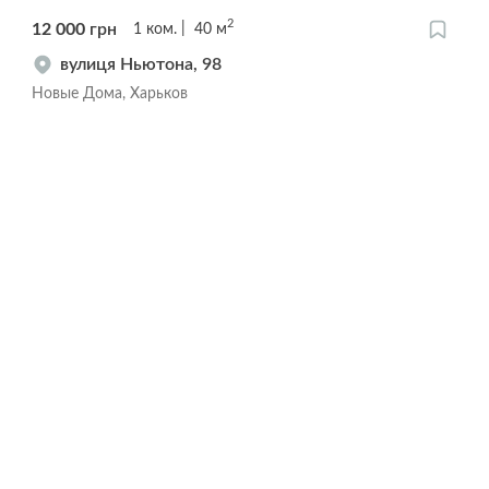
2
12 000
грн
1
ком.
40
м
вулиця Ньютона, 98
Новые Дома, Харьков