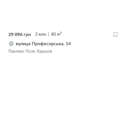
2
29 096
грн
3
ком.
80
м
вулиця Професорська, 14
Павлово Поле, Харьков