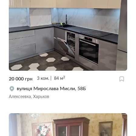
2
20 000
грн
3
ком.
84
м
вулиця Мирослава Мисли, 58Б
Алексеевка, Харьков