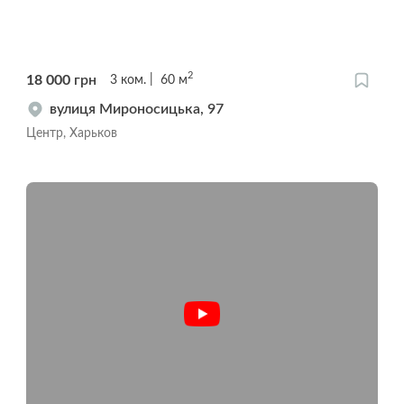
2
18 000
грн
3
ком.
60
м
вулиця Мироносицька, 97
Центр, Харьков