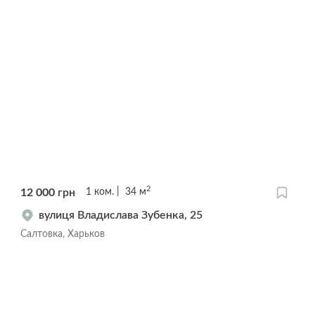
2
12 000
грн
1
ком.
34
м
вулиця Владислава Зубенка, 25
Салтовка, Харьков