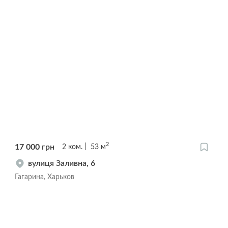
2
17 000
грн
2
ком.
53
м
вулиця Заливна, 6
Гагарина, Харьков