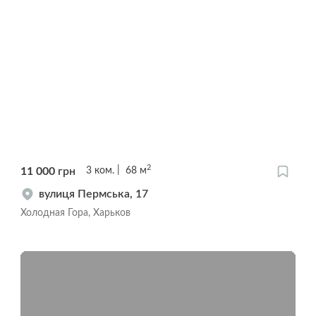
2
11 000
грн
3
ком.
68
м
вулиця Пермська, 17
Холодная Гора, Харьков