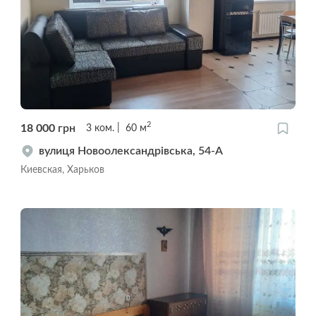
2
18 000
грн
3
ком.
60
м
вулиця Новоолександрівська, 54-А
Киевская, Харьков