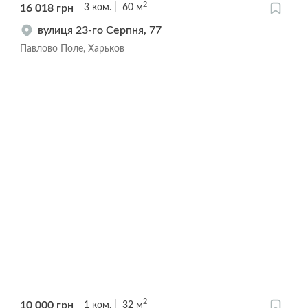
2
16 018
грн
3
ком.
60
м
вулиця 23-го Серпня, 77
Павлово Поле, Харьков
2
10 000
грн
1
ком.
32
м