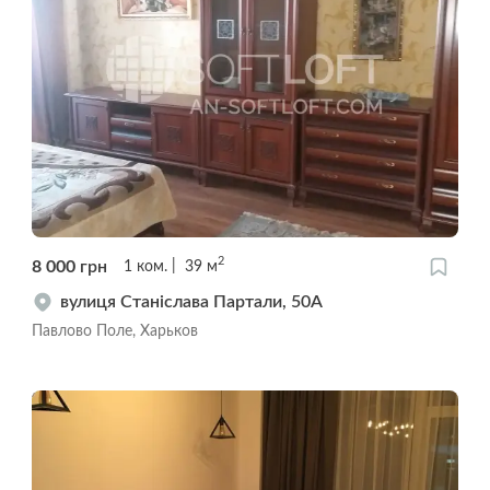
2
8 000
грн
1
ком.
39
м
вулиця Станіслава Партали, 50А
Павлово Поле, Харьков