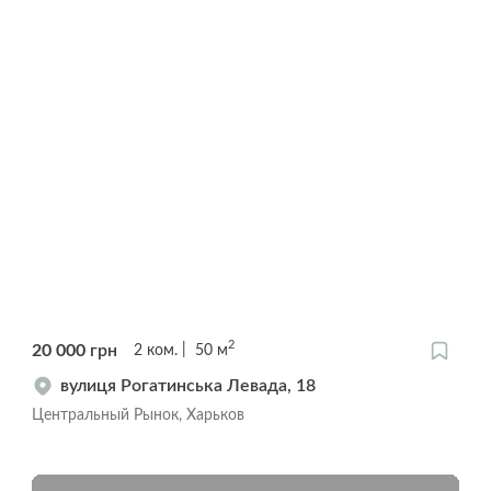
2
20 000
грн
2
ком.
50
м
вулиця Рогатинська Левада, 18
Центральный Рынок, Харьков