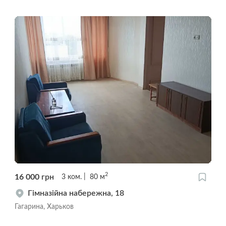
2
16 000
грн
3
ком.
80
м
Гімназійна набережна, 18
Гагарина, Харьков