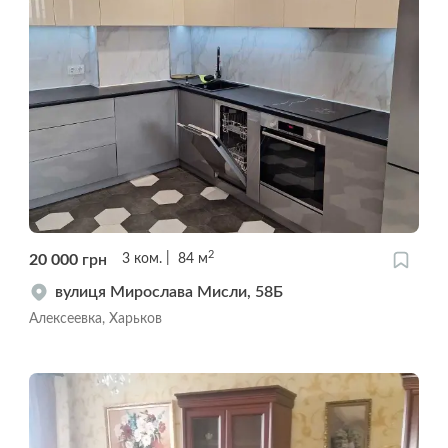
2
20 000
грн
3
ком.
84
м
вулиця Мирослава Мисли, 58Б
Алексеевка, Харьков