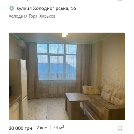
вулиця Холодногірська, 16
Холодная Гора, Харьков
2
20 000
грн
2
ком.
54
м