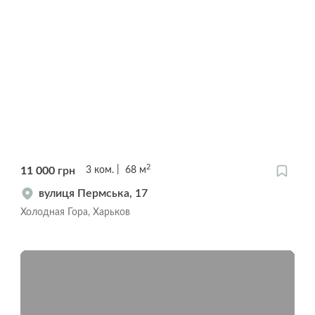
2
11 000
грн
3
ком.
68
м
вулиця Пермська, 17
Холодная Гора, Харьков