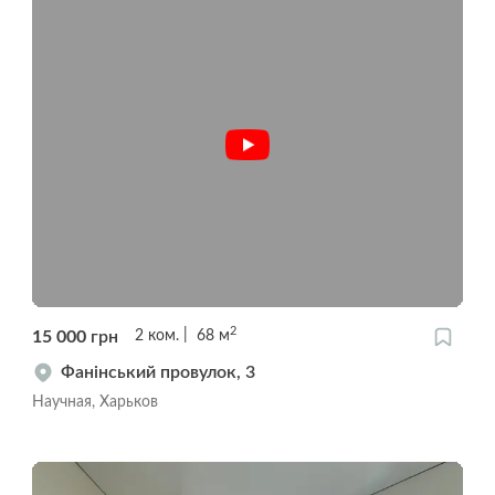
2
15 000
грн
2
ком.
68
м
Фанінський провулок, 3
Научная, Харьков