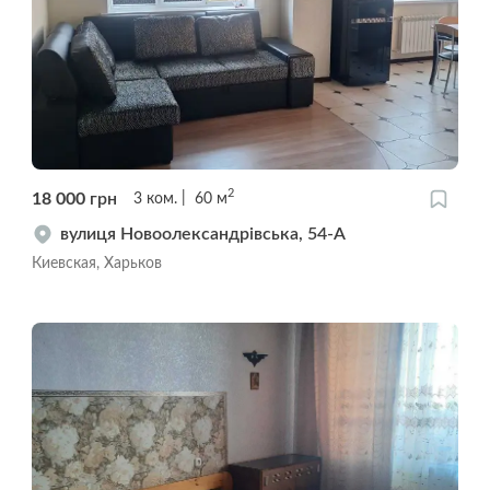
2
18 000
грн
3
ком.
60
м
вулиця Новоолександрівська, 54-А
Киевская, Харьков