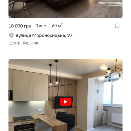
2
18 000
грн
3
ком.
60
м
вулиця Мироносицька, 97
Центр, Харьков