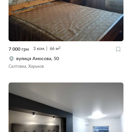
2
7 000
грн
3
ком.
66
м
вулиця Амосова, 50
Салтовка, Харьков