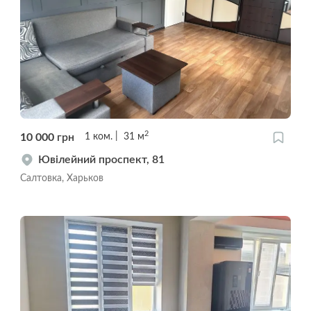
2
10 000
грн
1
ком.
31
м
Ювілейний проспект, 81
Салтовка, Харьков