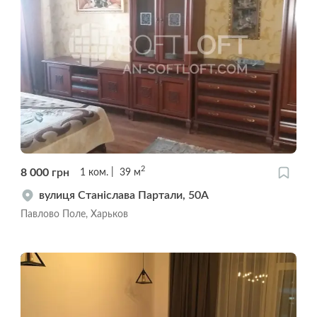
2
8 000
грн
1
ком.
39
м
вулиця Станіслава Партали, 50А
Павлово Поле, Харьков