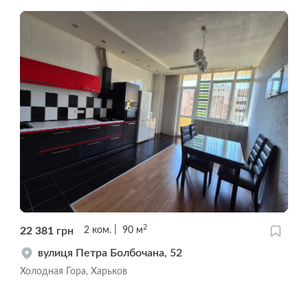
2
22 381
грн
2
ком.
90
м
вулиця Петра Болбочана, 52
Холодная Гора, Харьков