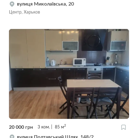
вулиця Миколаївська, 20
Центр, Харьков
2
20 000
грн
3
ком.
85
м
вулиця Полтавський Шлях, 148/2