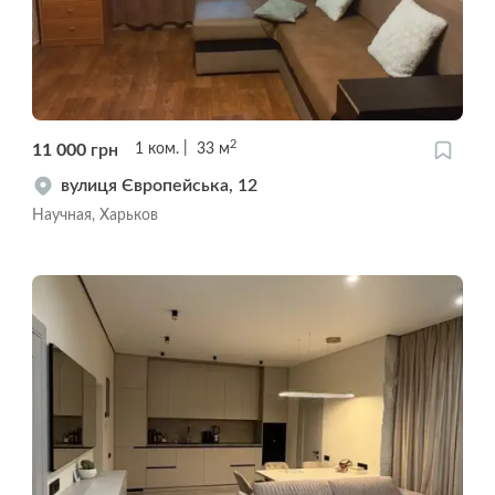
2
11 000
грн
1
ком.
33
м
вулиця Європейська, 12
Научная, Харьков