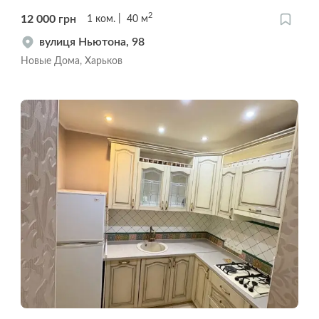
2
12 000
грн
1
ком.
40
м
вулиця Ньютона, 98
Новые Дома, Харьков