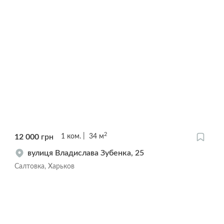
2
12 000
грн
1
ком.
34
м
вулиця Владислава Зубенка, 25
Салтовка, Харьков