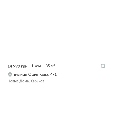
2
14 999
грн
1
ком.
35
м
вулиця Ощєпкова, 4/1
Новые Дома, Харьков