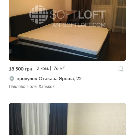
2
18 500
грн
2
ком.
76
м
провулок Отакара Яроша, 22
Павлово Поле, Харьков