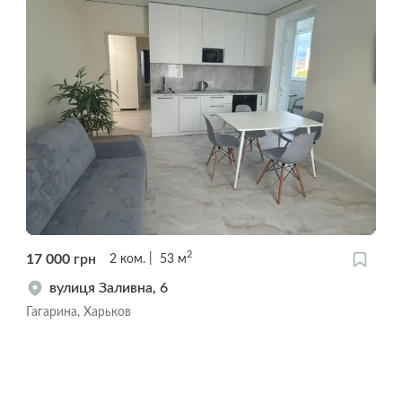
2
17 000
грн
2
ком.
53
м
вулиця Заливна, 6
Гагарина, Харьков