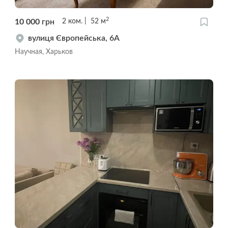
2
10 000
грн
2
ком.
52
м
вулиця Європейська, 6А
Научная, Харьков