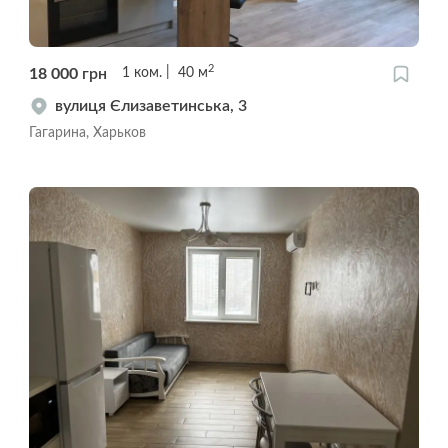
2
18 000
грн
1
ком.
40
м
вулиця Єлизаветинська, 3
Гагарина, Харьков