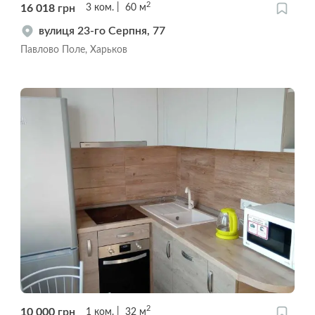
2
16 018
грн
3
ком.
60
м
вулиця 23-го Серпня, 77
Павлово Поле, Харьков
2
10 000
грн
1
ком.
32
м