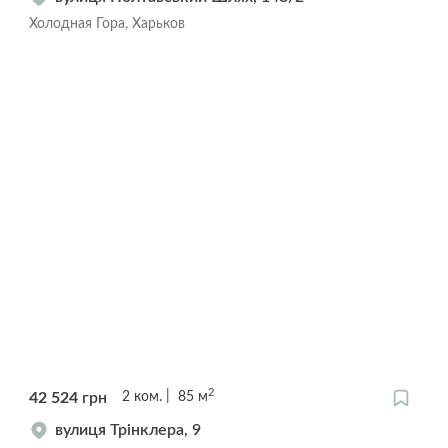
Холодная Гора, Харьков
2
42 524
грн
2
ком.
85
м
вулиця Трінклера, 9