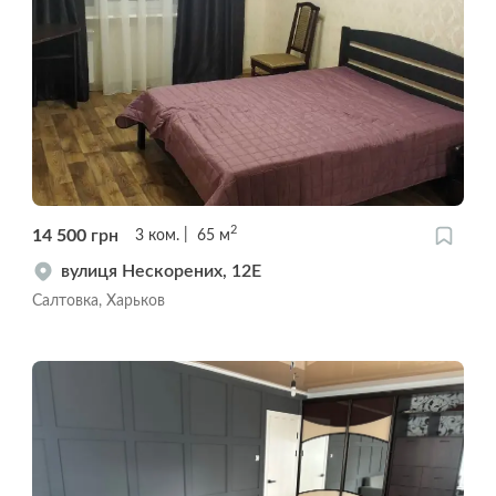
2
14 500
грн
3
ком.
65
м
вулиця Нескорених, 12Е
Салтовка, Харьков