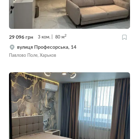
2
29 096
грн
3
ком.
80
м
вулиця Професорська, 14
Павлово Поле, Харьков