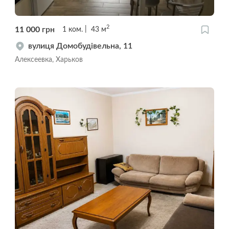
2
11 000
грн
1
ком.
43
м
вулиця Домобудівельна, 11
Алексеевка, Харьков