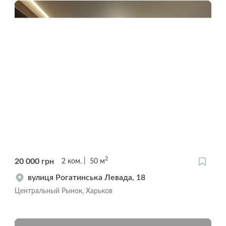
2
20 000
грн
2
ком.
50
м
вулиця Рогатинська Левада, 18
Центральный Рынок, Харьков