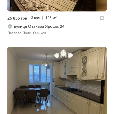
2
26 855
грн
3
ком.
125
м
вулиця Отакара Яроша, 24
Павлово Поле, Харьков