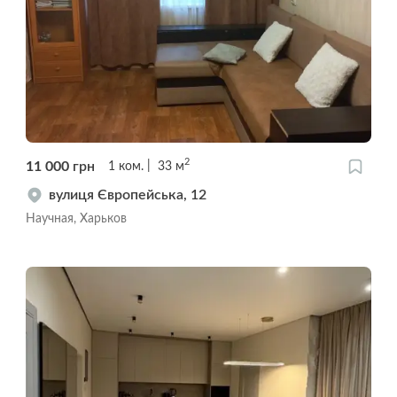
2
11 000
грн
1
ком.
33
м
вулиця Європейська, 12
Научная, Харьков