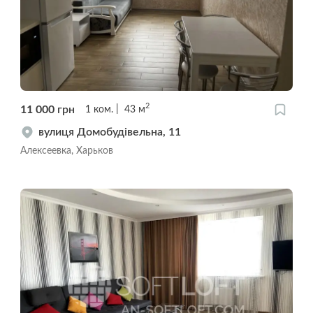
2
11 000
грн
1
ком.
43
м
вулиця Домобудівельна, 11
Алексеевка, Харьков