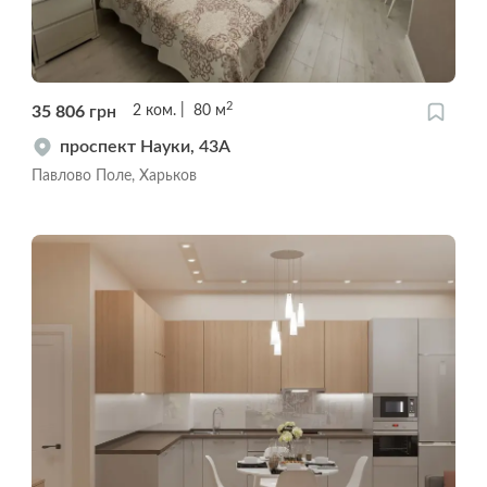
2
35 806
грн
2
ком.
80
м
проспект Науки, 43A
Павлово Поле, Харьков