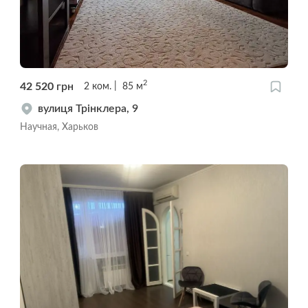
2
42 520
грн
2
ком.
85
м
вулиця Трінклера, 9
Научная, Харьков