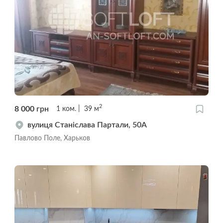
2
8 000
грн
1
ком.
39
м
вулиця Станіслава Партали, 50А
Павлово Поле, Харьков