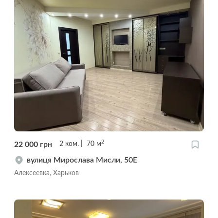
2
22 000
грн
2
ком.
70
м
вулиця Мирослава Мисли, 50Е
Алексеевка, Харьков