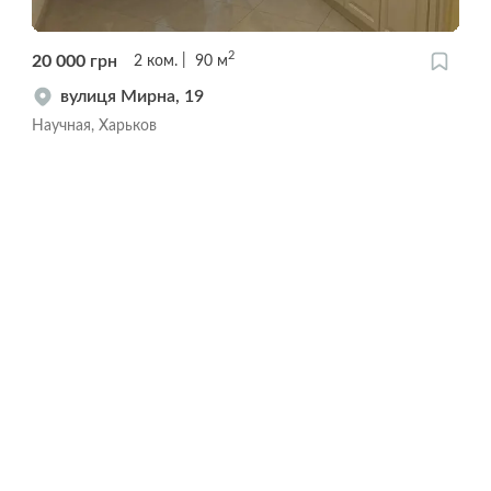
2
20 000
грн
2
ком.
90
м
вулиця Мирна, 19
Научная, Харьков