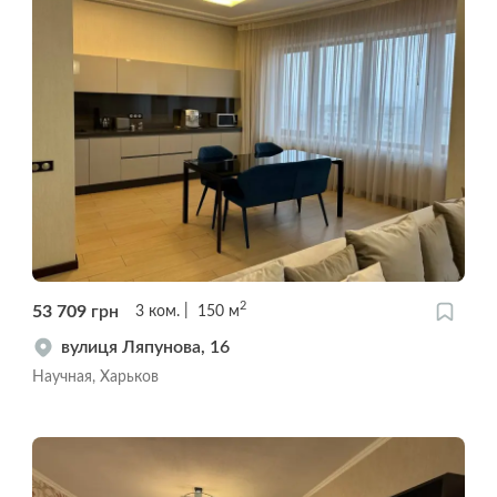
2
53 709
грн
3
ком.
150
м
вулиця Ляпунова, 16
Научная, Харьков