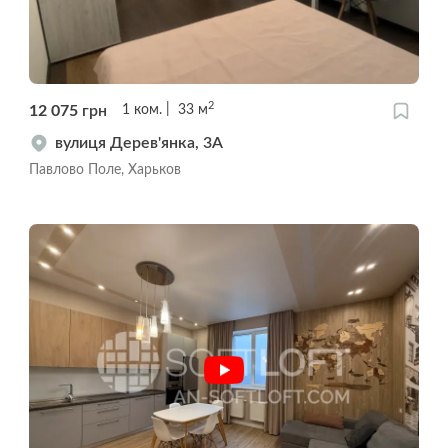
2
12 075
грн
1
ком.
33
м
вулиця Дерев'янка, 3А
Павлово Поле, Харьков