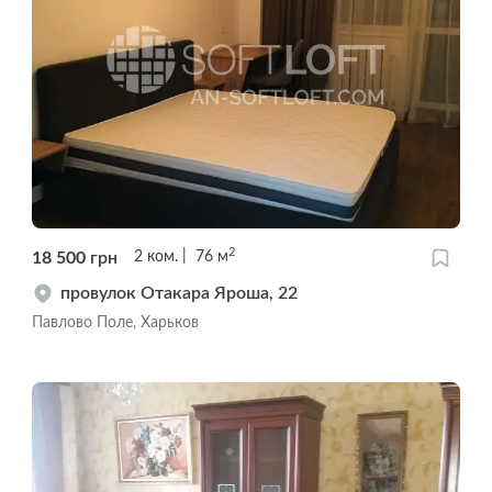
2
18 500
грн
2
ком.
76
м
провулок Отакара Яроша, 22
Павлово Поле, Харьков