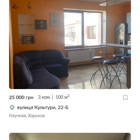
2
25 000
грн
3
ком.
100
м
вулиця Культури, 22-Б
Научная, Харьков