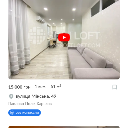
2
15 000
грн
1
ком.
51
м
вулиця Мінська, 49
Павлово Поле, Харьков
Без комиссии