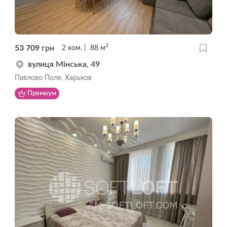
2
53 709
грн
2
ком.
88
м
вулиця Мінська, 49
Павлово Поле, Харьков
Премиум