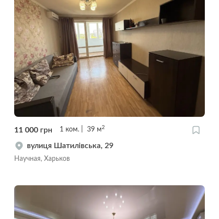
2
11 000
грн
1
ком.
39
м
вулиця Шатилівська, 29
Научная, Харьков