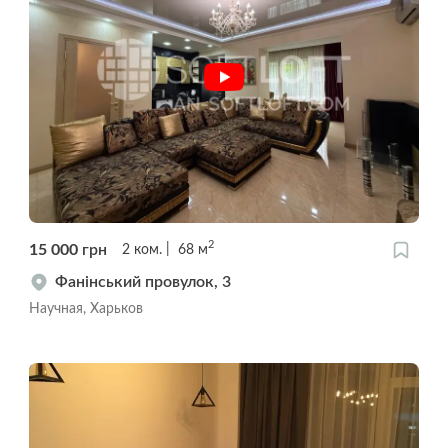
2
15 000
грн
2
ком.
68
м
Фанінський провулок, 3
Научная, Харьков