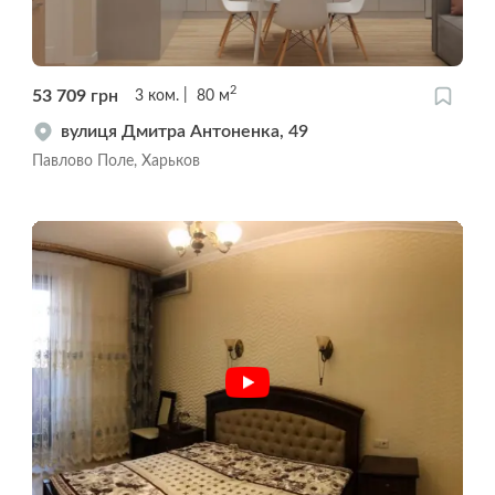
2
53 709
грн
3
ком.
80
м
вулиця Дмитра Антоненка, 49
Павлово Поле, Харьков