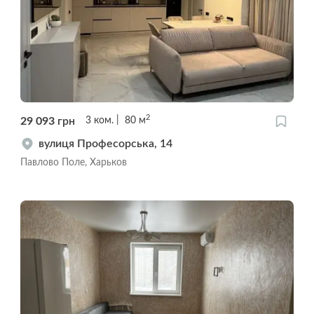
2
29 093
грн
3
ком.
80
м
вулиця Професорська, 14
Павлово Поле, Харьков