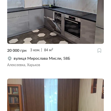
2
20 000
грн
3
ком.
84
м
вулиця Мирослава Мисли, 58Б
Алексеевка, Харьков