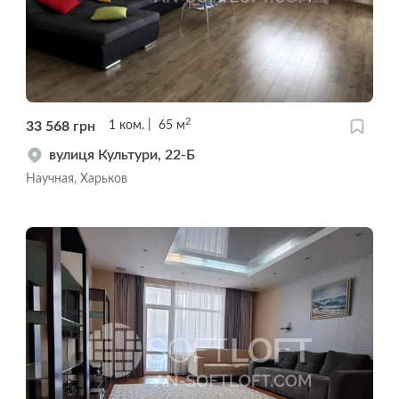
2
33 568
грн
1
ком.
65
м
вулиця Культури, 22-Б
Научная, Харьков