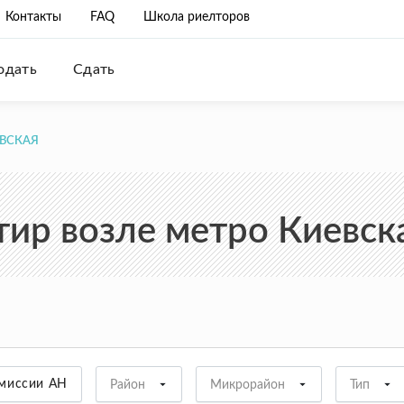
Контакты
FAQ
Школа риелторов
одать
Сдать
ЕВСКАЯ
тир возле метро Киевска
омиссии АН
Район
Микрорайон
Тип