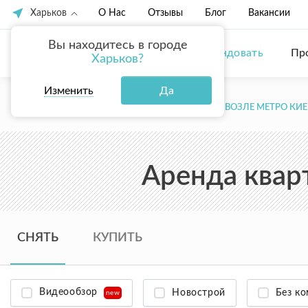
Харьков
О Нас
Отзывы
Блог
Вакансии
Вы находитесь в городе
Купить
Арендовать
Пр
Харьков?
Изменить
Да
ГЛАВНАЯ
АРЕНДА КВАРТИР В ХАРЬКОВЕ
ВОЗЛЕ МЕТРО КИ
Аренда квар
СНЯТЬ
КУПИТЬ
Видеообзор
Новострой
Без к
new