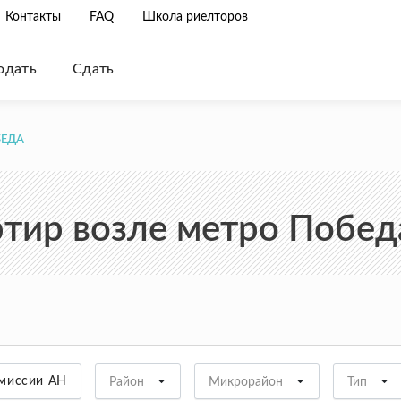
Контакты
FAQ
Школа риелторов
одать
Сдать
БЕДА
тир возле метро Побед
омиссии АН
Район
Микрорайон
Тип