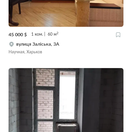
2
45 000
$
1
ком.
60
м
вулиця Заліська, 3А
Научная, Харьков