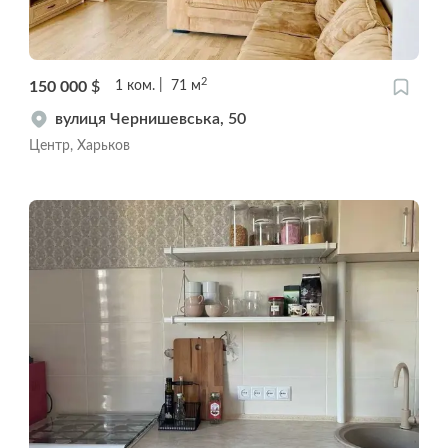
2
150 000
$
1
ком.
71
м
вулиця Чернишевська, 50
Центр, Харьков