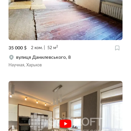
2
35 000
$
2
ком.
52
м
вулиця Данилевського, 8
Научная, Харьков