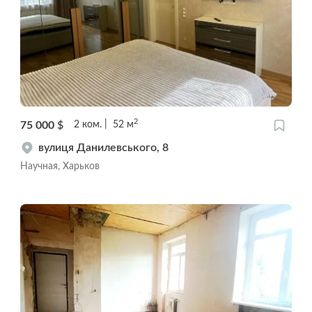
2
75 000
$
2
ком.
52
м
вулиця Данилевського, 8
Научная, Харьков