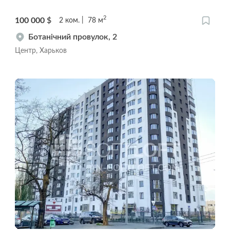
2
100 000
$
2
ком.
78
м
Ботанічний провулок, 2
Центр, Харьков