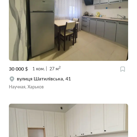
2
30 000
$
1
ком.
27
м
вулиця Шатилівська, 41
Научная, Харьков