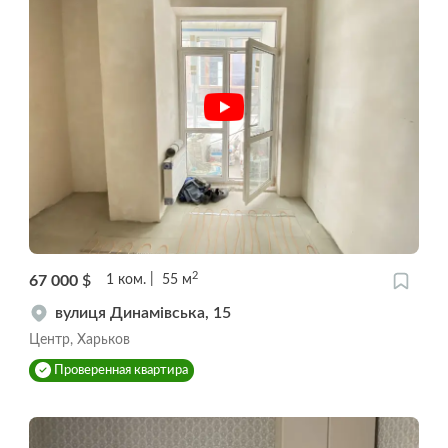
2
67 000
$
1
ком.
55
м
вулиця Динамівська, 15
Центр, Харьков
Проверенная квартира