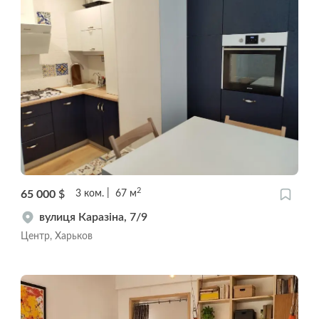
2
65 000
$
3
ком.
67
м
вулиця Каразіна, 7/9
Центр, Харьков