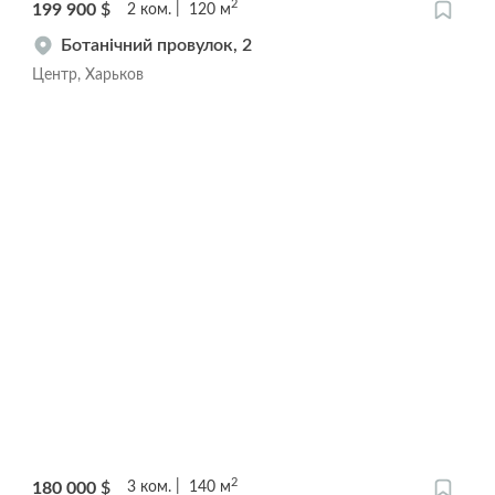
2
199 900
$
2
ком.
120
м
Ботанічний провулок, 2
Центр, Харьков
2
180 000
$
3
ком.
140
м