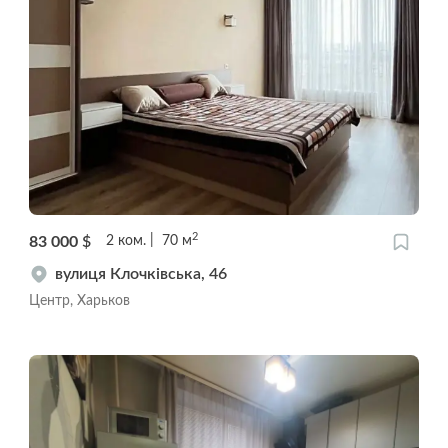
2
83 000
$
2
ком.
70
м
вулиця Клочківська, 46
Центр, Харьков