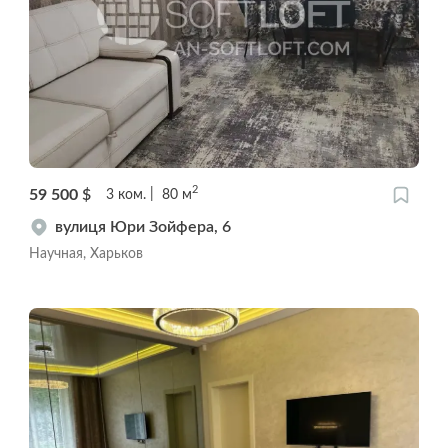
2
59 500
$
3
ком.
80
м
вулиця Юри Зойфера, 6
Научная, Харьков