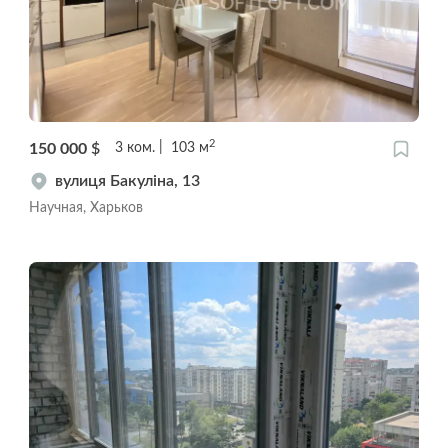
2
150 000
$
3
ком.
103
м
вулиця Бакуліна, 13
Научная, Харьков