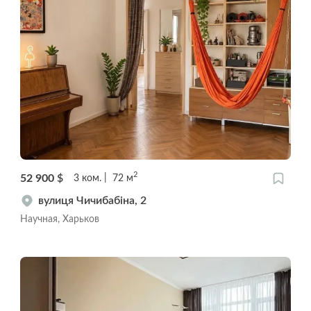
2
52 900
$
3
ком.
72
м
вулиця Чичибабіна, 2
Научная, Харьков