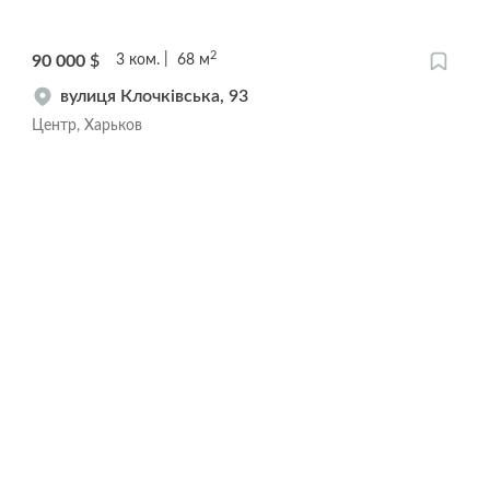
2
90 000
$
3
ком.
68
м
вулиця Клочківська, 93
Центр, Харьков