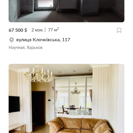
2
67 500
$
2
ком.
77
м
вулиця Клочківська, 117
Научная, Харьков