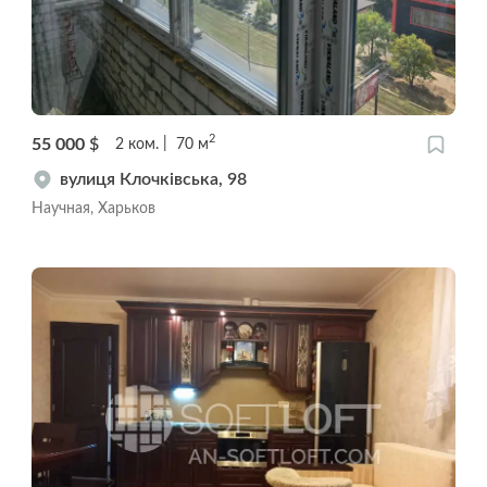
2
55 000
$
2
ком.
70
м
вулиця Клочківська, 98
Научная, Харьков