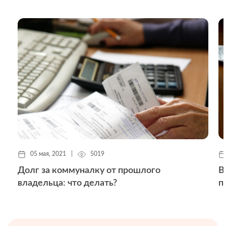
05 мая, 2021
|
5019
Долг за коммуналку от прошлого
В
владельца: что делать?
п