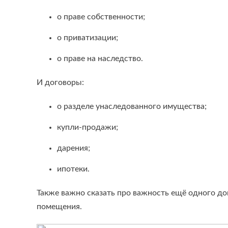
о праве собственности;
о приватизации;
о праве на наследство.
И договоры:
о разделе унаследованного имущества;
купли-продажи;
дарения;
ипотеки.
Также важно сказать про важность ещё одного док
помещения.