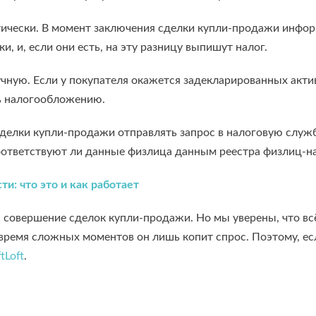
ически. В момент заключения сделки купли-продажи информ
, и, если они есть, на эту разницу выпишут налог.
учную. Если у покупателя окажется задекларированных акти
ть налогообложению.
елки купли-продажи отправлять запрос в налоговую службу
соответствуют ли данные физлица данным реестра физлиц-
: что это и как работает
совершение сделок купли-продажи. Но мы уверены, что всё 
 время сложных моментов он лишь копит спрос. Поэтому, е
tLoft
.