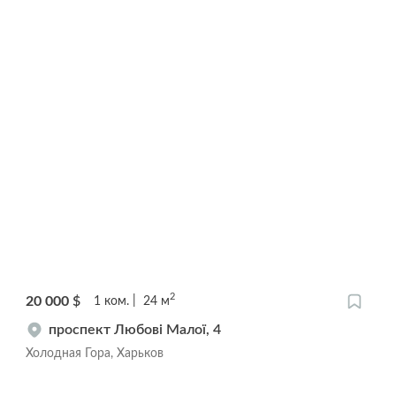
2
20 000
$
1
ком.
24
м
проспект Любові Малої, 4
Холодная Гора, Харьков