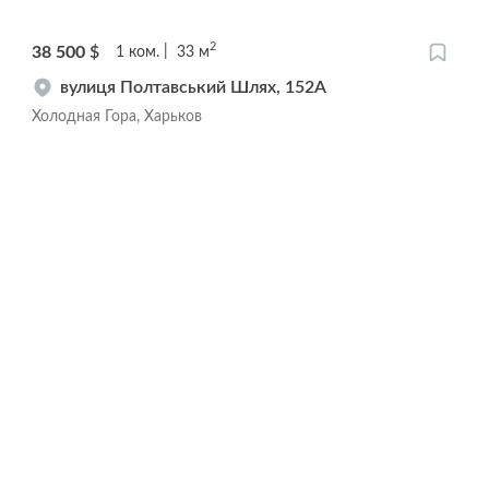
2
38 500
$
1
ком.
33
м
вулиця Полтавський Шлях, 152А
Холодная Гора, Харьков