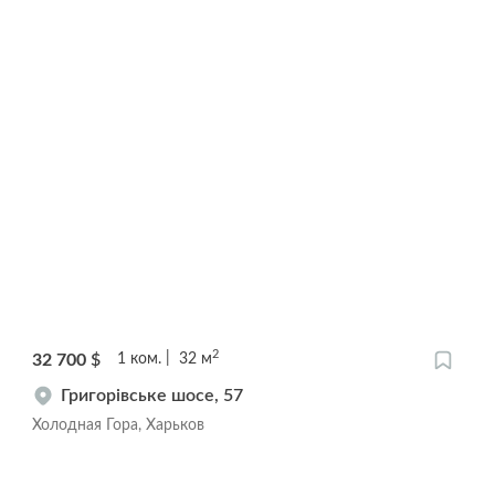
2
32 700
$
1
ком.
32
м
Григорівське шосе, 57
Холодная Гора, Харьков