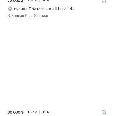
72 000
$
2
ком.
68
м
вулиця Полтавський Шлях, 144
Холодная Гора, Харьков
2
30 000
$
1
ком.
31
м