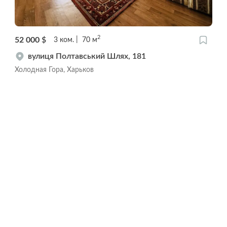
2
52 000
$
3
ком.
70
м
вулиця Полтавський Шлях, 181
Холодная Гора, Харьков