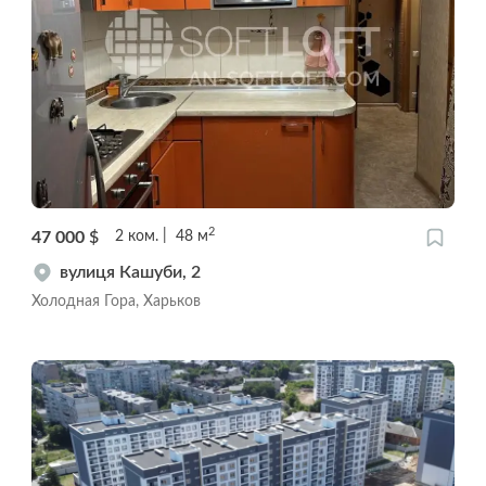
2
47 000
$
2
ком.
48
м
вулиця Кашуби, 2
Холодная Гора, Харьков