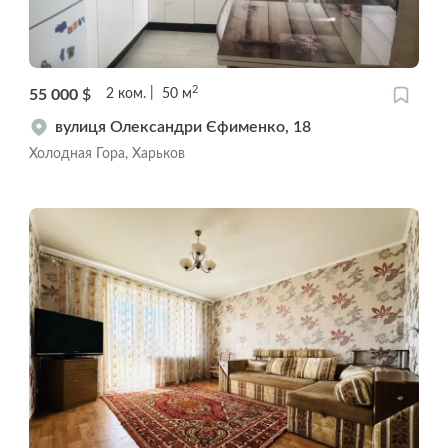
2
55 000
$
2
ком.
50
м
вулиця Олександри Єфименко, 18
Холодная Гора, Харьков