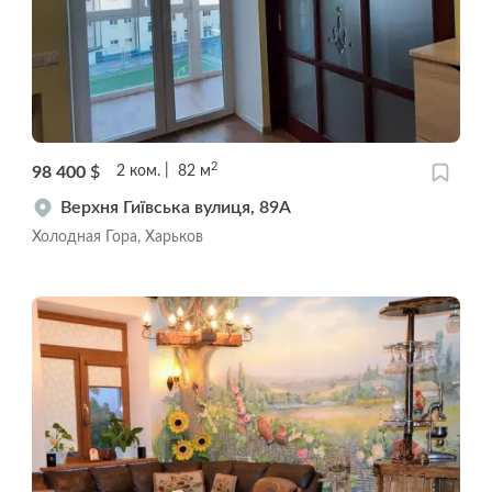
2
98 400
$
2
ком.
82
м
Верхня Гиївська вулиця, 89А
Холодная Гора, Харьков