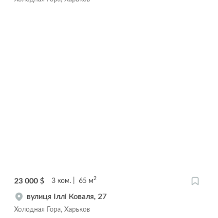
2
23 000
$
3
ком.
65
м
вулиця Іллі Коваля, 27
Холодная Гора, Харьков