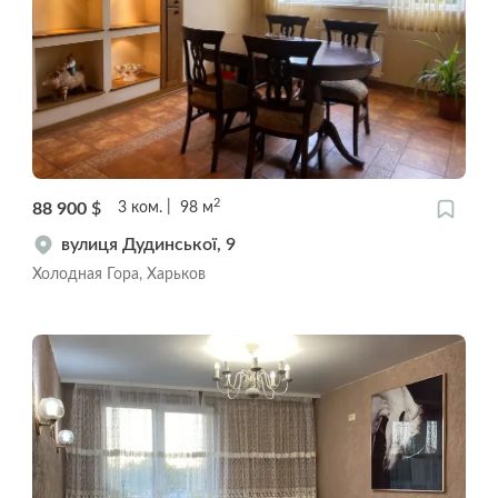
2
88 900
$
3
ком.
98
м
вулиця Дудинської, 9
Холодная Гора, Харьков