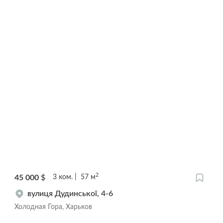
2
45 000
$
3
ком.
57
м
вулиця Дудинської, 4-6
Холодная Гора, Харьков