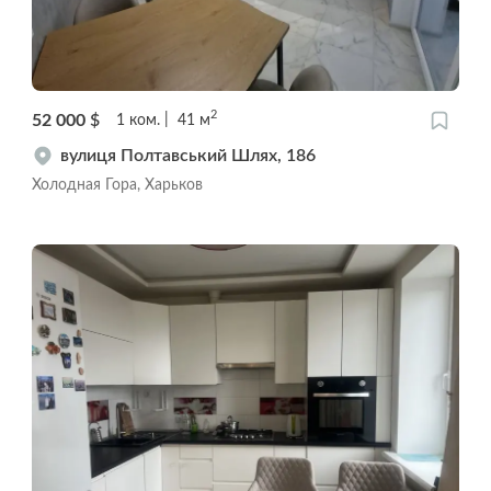
2
52 000
$
1
ком.
41
м
вулиця Полтавський Шлях, 186
Холодная Гора, Харьков