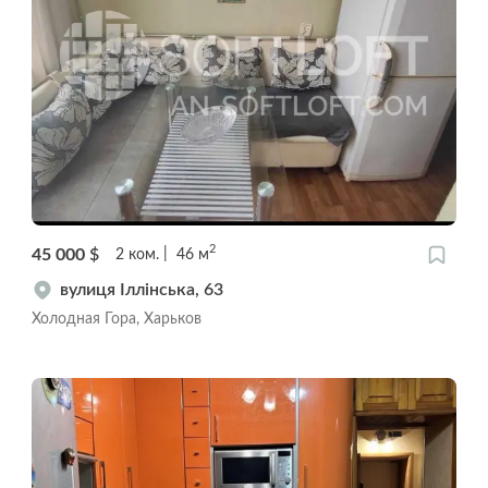
2
45 000
$
2
ком.
46
м
вулиця Іллінська, 63
Холодная Гора, Харьков