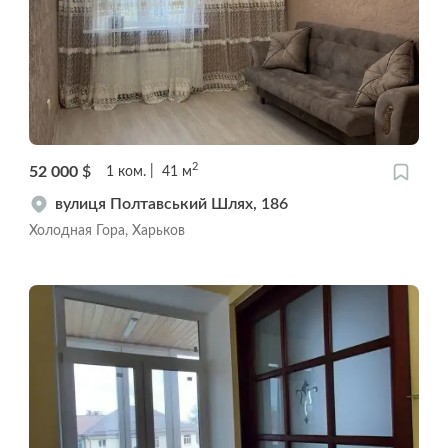
2
52 000
$
1
ком.
41
м
вулиця Полтавський Шлях, 186
Холодная Гора, Харьков