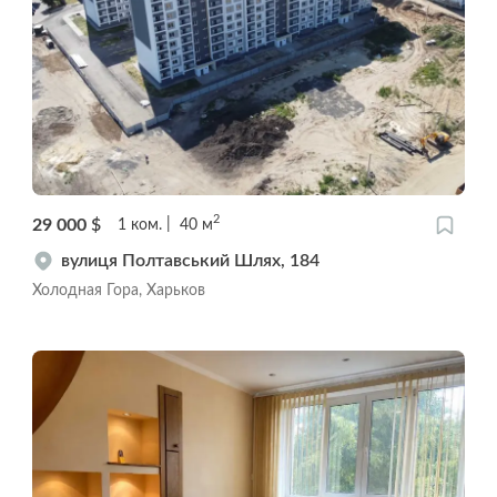
2
29 000
$
1
ком.
40
м
вулиця Полтавський Шлях, 184
Холодная Гора, Харьков