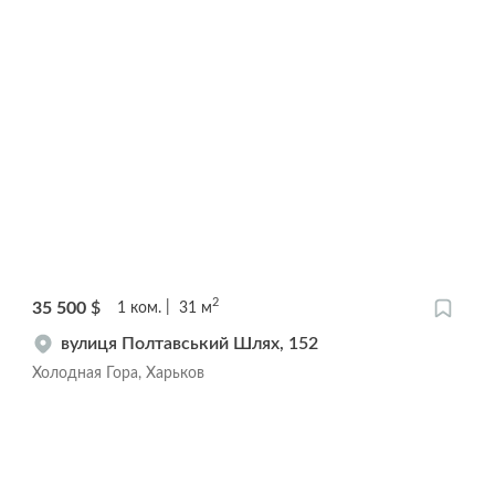
2
35 500
$
1
ком.
31
м
вулиця Полтавський Шлях, 152
Холодная Гора, Харьков