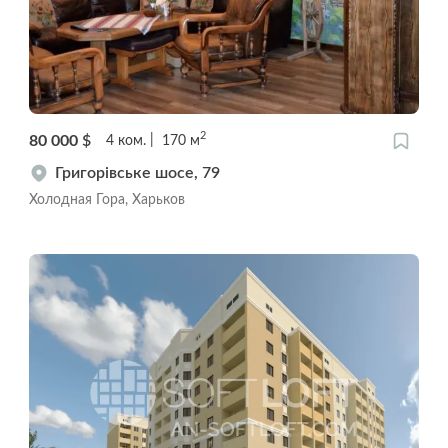
2
80 000
$
4
ком.
170
м
Григорівське шосе, 79
Холодная Гора, Харьков