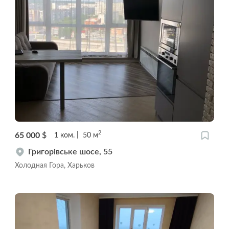
2
65 000
$
1
ком.
50
м
Григорівське шосе, 55
Холодная Гора, Харьков