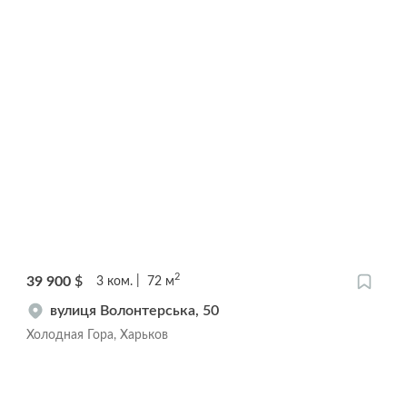
2
39 900
$
3
ком.
72
м
вулиця Волонтерська, 50
Холодная Гора, Харьков