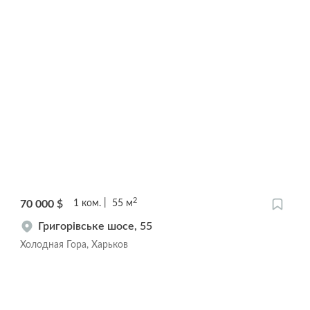
2
70 000
$
1
ком.
55
м
Григорівське шосе, 55
Холодная Гора, Харьков