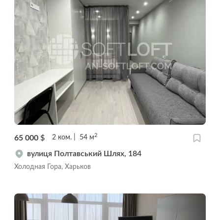
2
65 000
$
2
ком.
54
м
вулиця Полтавський Шлях, 184
Холодная Гора, Харьков