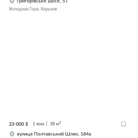
Григорівське шосе, 57
Холодная Гора, Харьков
2
23 000
$
1
ком.
38
м
вулиця Полтавський Шлях, 184а