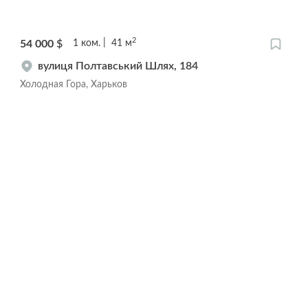
2
54 000
$
1
ком.
41
м
вулиця Полтавський Шлях, 184
Холодная Гора, Харьков