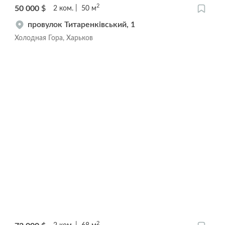
2
50 000
$
2
ком.
50
м
провулок Титаренківський, 1
Холодная Гора, Харьков
2