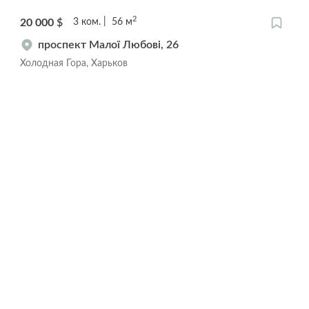
2
20 000
$
3
ком.
56
м
проспект Малої Любові, 26
Холодная Гора, Харьков