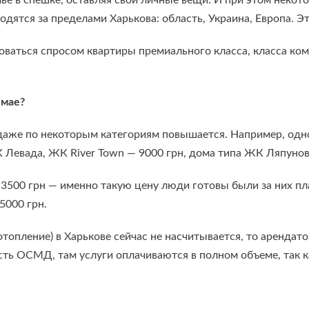
ё в спешке, оставляя свои личные вещи. И при этом некото
дятся за пределами Харькова: область, Украина, Европа. Э
зоваться спросом квартиры премиального класса, класса ко
 мае?
 даже по некоторым категориям повышается. Например, одн
К Левада, ЖК River Town — 9000 грн, дома типа ЖК Ляпуно
 3500 грн — именно такую цену люди готовы были за них пла
5000 грн.
отопление) в Харькове сейчас не насчитывается, то аренда
 есть ОСМД, там услуги оплачиваются в полном объеме, так