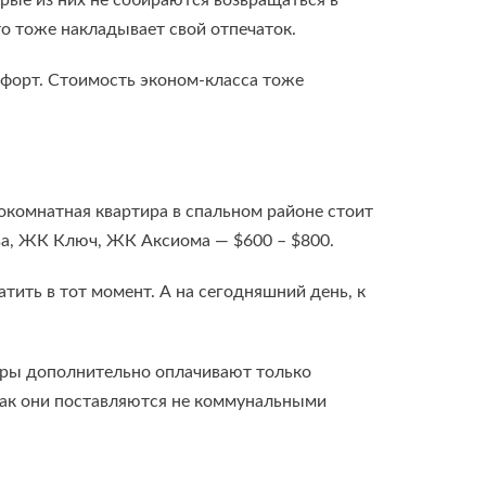
рые из них не собираются возвращаться в
то тоже накладывает свой отпечаток.
мфорт. Стоимость эконом-класса тоже
окомнатная квартира в спальном районе стоит
ва, ЖК Ключ, ЖК Аксиома — $600 – $800.
тить в тот момент. А на сегодняшний день, к
торы дополнительно оплачивают только
 как они поставляются не коммунальными