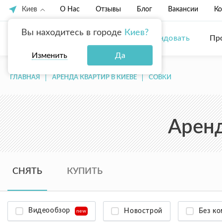
Киев
О Нас
Отзывы
Блог
Вакансии
Ко
Вы находитесь в городе
Киев?
Купить
Арендовать
Пр
Изменить
Да
ГЛАВНАЯ
АРЕНДА КВАРТИР В КИЕВЕ
СОВКИ
Аренд
СНЯТЬ
КУПИТЬ
Видеообзор
Новострой
Без к
new