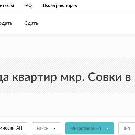
нтакты
FAQ
Школа риелторов
одать
Сдать
а квартир мкр. Совки в
омиссии АН
Район
Микрорайон - 1
Тип