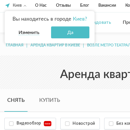
Киев
О Нас
Отзывы
Блог
Вакансии
Ко
Вы находитесь в городе
Киев?
Купить
Арендовать
Пр
Изменить
Да
ГЛАВНАЯ
АРЕНДА КВАРТИР В КИЕВЕ
ВОЗЛЕ МЕТРО ТЕАТРА
Аренда квар
СНЯТЬ
КУПИТЬ
Видеообзор
Новострой
Без к
new