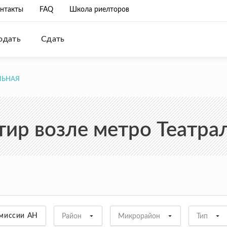
нтакты
FAQ
Школа риелторов
одать
Сдать
ЛЬНАЯ
тир возле метро Театрал
омиссии АН
Район
Микрорайон
Тип