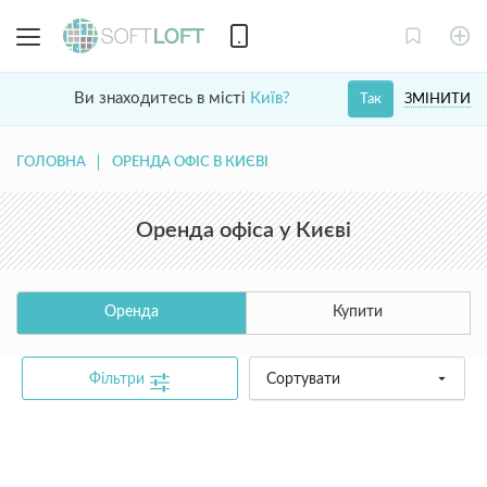
Ви знаходитесь в місті
Київ?
ЗМІНИТИ
Так
ГОЛОВНА
ОРЕНДА ОФІС В КИЄВІ
Оренда офіса у Києві
Оренда
Купити
Фільтри
Сортувати
common.text.not_found_catalog_contact