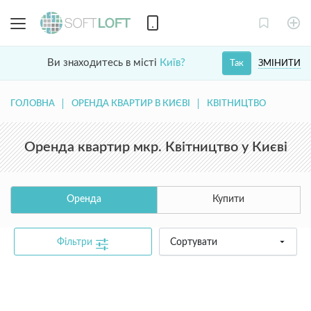
Ви знаходитесь в місті
Київ?
ЗМІНИТИ
Так
ГОЛОВНА
ОРЕНДА КВАРТИР В КИЄВІ
КВІТНИЦТВО
Оренда квартир мкр. Квітництво у Києві
Оренда
Купити
Фільтри
Сортувати
common.text.not_found_catalog_contact