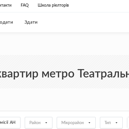
нтакти
FAQ
Школа ріелторів
одати
Здати
вартир метро Театральн
місії АН
Район
Мікрорайон
Тип