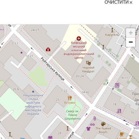
ОЧИСТИТИ
+
−