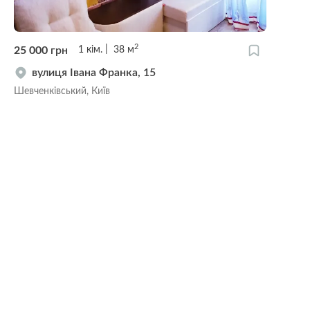
2
25 000
грн
1
кім.
38
м
вулиця Івана Франка, 15
Шевченківський, Київ