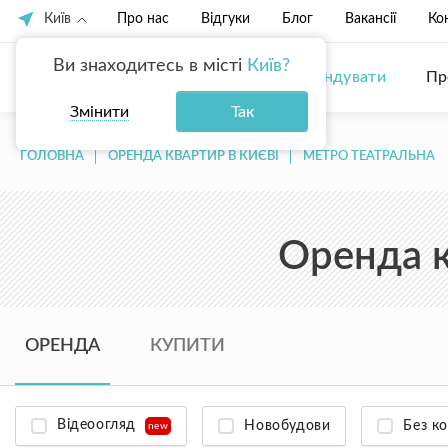
Київ
Про нас
Відгуки
Блог
Вакансії
Ко
Ви знаходитесь в місті
Київ?
Купити
Орендувати
Пр
Змінити
Так
ГОЛОВНА
ОРЕНДА КВАРТИР В КИЄВІ
МЕТРО ТЕАТРАЛЬНА
Оренда к
ОРЕНДА
КУПИТИ
Відеоогляд
Новобудови
Без ко
new