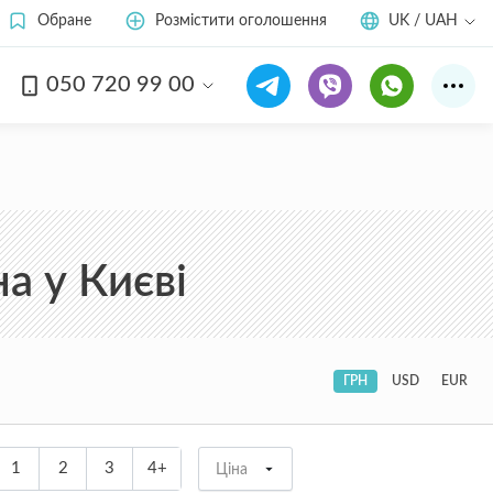
Обране
Розмістити оголошення
UK / UAH
050 720 99 00
а у Києві
ГРН
USD
EUR
1
2
3
4+
Ціна