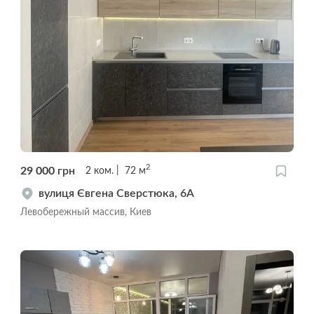
2
29 000
грн
2
ком.
72
м
вулиця Євгена Сверстюка, 6А
Левобережный массив, Киев