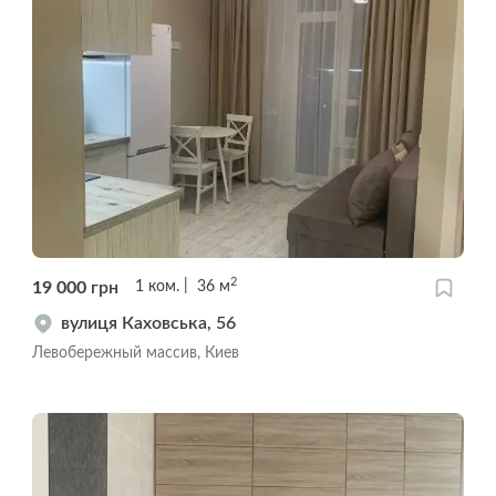
2
19 000
грн
1
ком.
36
м
вулиця Каховська, 56
Левобережный массив, Киев