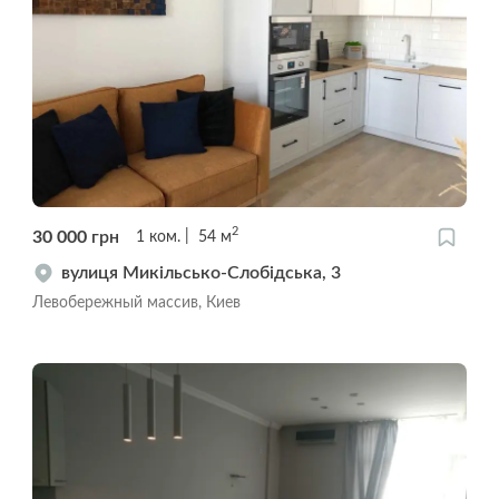
2
30 000
грн
1
ком.
54
м
вулиця Микільсько-Слобідська, 3
Левобережный массив, Киев