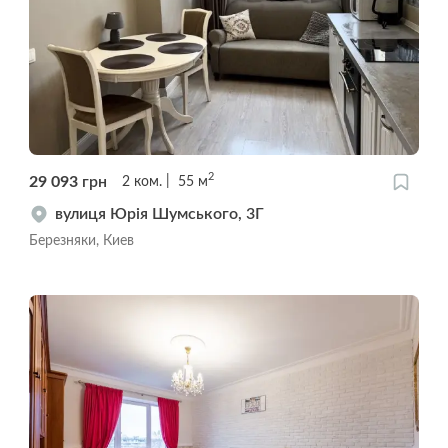
2
29 093
грн
2
ком.
55
м
вулиця Юрія Шумського, 3Г
Березняки, Киев