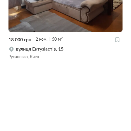
2
18 000
грн
2
ком.
50
м
вулиця Ентузіастів, 15
Русановка, Киев