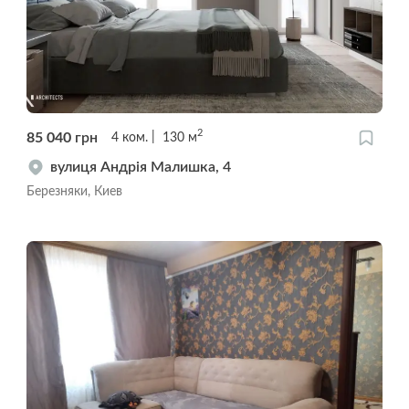
2
85 040
грн
4
ком.
130
м
вулиця Андрія Малишка, 4
Березняки, Киев