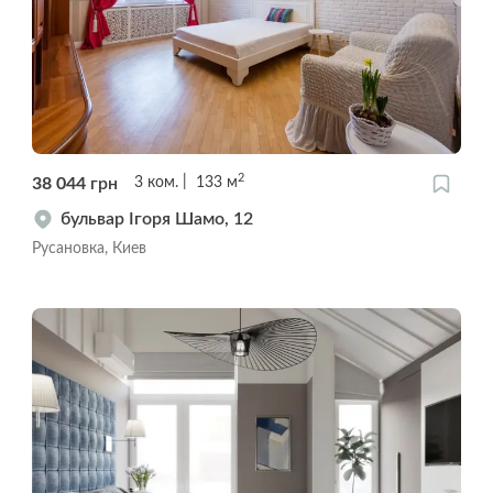
2
38 044
грн
3
ком.
133
м
бульвар Ігоря Шамо, 12
Русановка, Киев