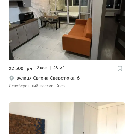
2
22 500
грн
2
ком.
45
м
вулиця Євгена Сверстюка, 6
Левобережный массив, Киев