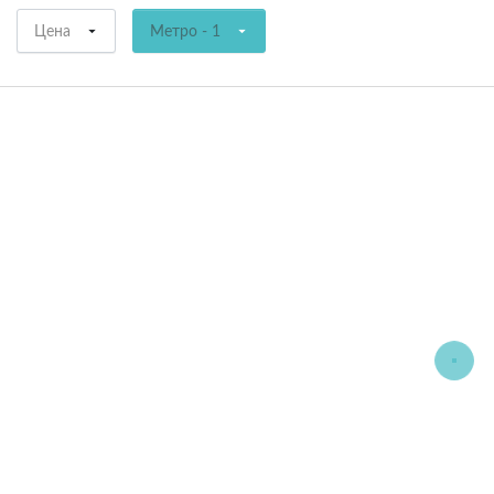
Цена
Метро - 1
СОРТИРОВАТЬ:
ПО УМОЛЧАНИЮ
common.text.not_found_cata