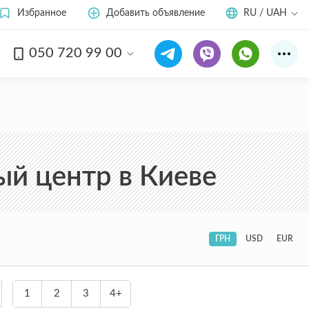
Избранное
Добавить объявление
RU / UAH
050 720 99 00
ый центр в Киеве
ГРН
USD
EUR
1
2
3
4+