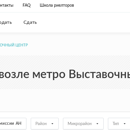
нтакты
FAQ
Школа риелторов
одать
Сдать
ВОЧНЫЙ ЦЕНТР
возле метро Выставочн
омиссии АН
Район
Микрорайон
Тип