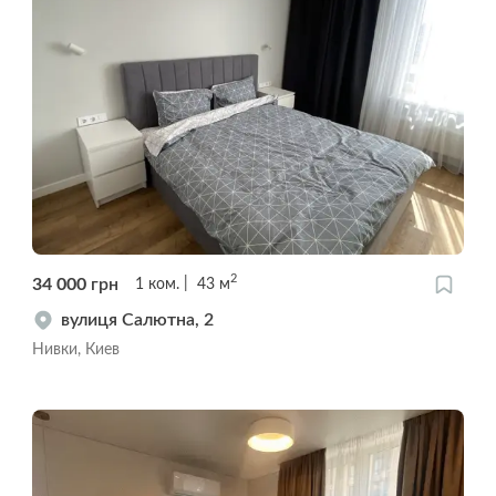
2
34 000
грн
1
ком.
43
м
вулиця Салютна, 2
Нивки, Киев