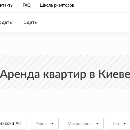
нтакты
FAQ
Школа риелторов
одать
Сдать
Аренда квартир в Киев
омиссии АН
Район
Микрорайон
Тип