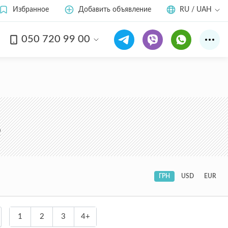
Избранное
Добавить объявление
RU / UAH
050 720 99 00
е
ГРН
USD
EUR
1
2
3
4+