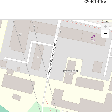
ОЧИСТИТЬ
+
−