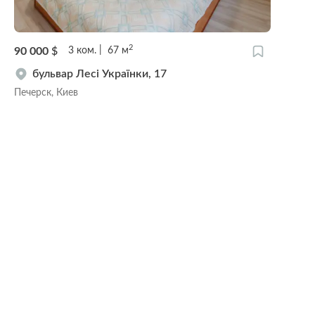
2
90 000
$
3
ком.
67
м
бульвар Лесі Українки, 17
Печерск, Киев