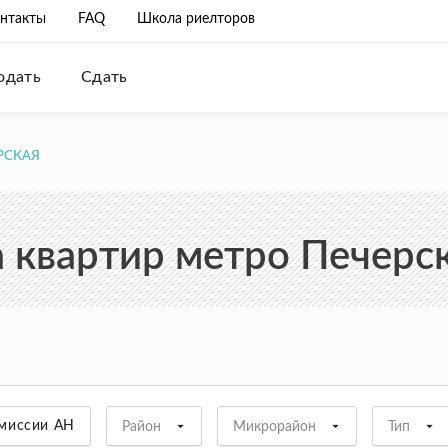
нтакты
FAQ
Школа риелторов
одать
Сдать
РСКАЯ
квартир метро Печерск
омиссии АН
Район
Микрорайон
Тип