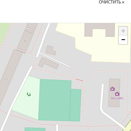
ОЧИСТИТЬ
+
−