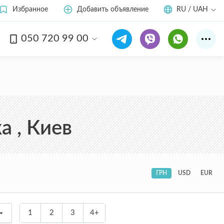
Избранное
Добавить объявление
RU / UAH
050 720 99 00
а , Киев
ГРН
USD
EUR
1
2
3
4+