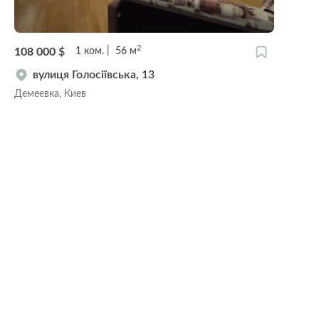
2
108 000
$
1
ком.
56
м
вулиця Голосіївська, 13
Демеевка, Киев