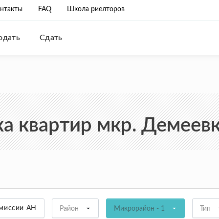
нтакты
FAQ
Школа риелторов
одать
Сдать
 квартир мкр. Демеевк
омиссии АН
Район
Микрорайон - 1
Тип