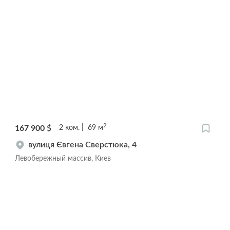
2
167 900
$
2
ком.
69
м
вулиця Євгена Сверстюка, 4
Левобережный массив, Киев