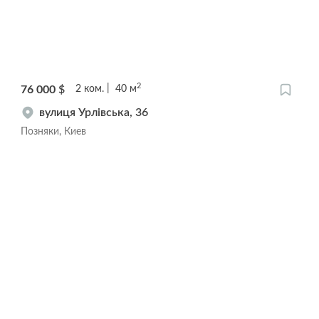
2
76 000
$
2
ком.
40
м
вулиця Урлівська, 36
Позняки, Киев