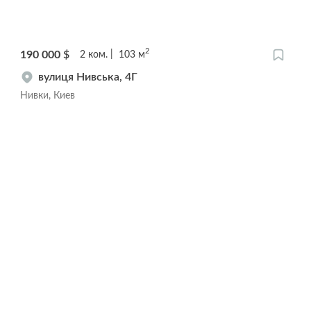
2
190 000
$
2
ком.
103
м
вулиця Нивська, 4Г
Нивки, Киев