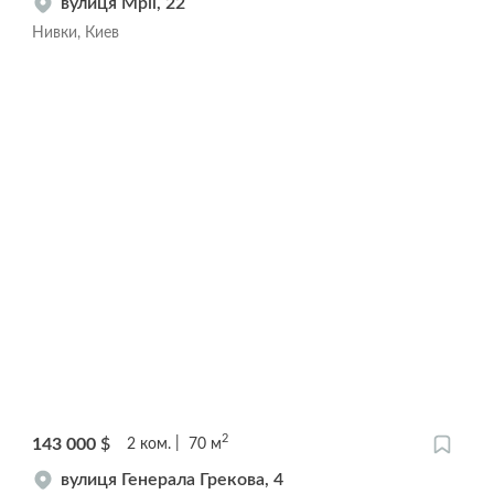
вулиця Мрії, 22
Нивки, Киев
2
143 000
$
2
ком.
70
м
вулиця Генерала Грекова, 4