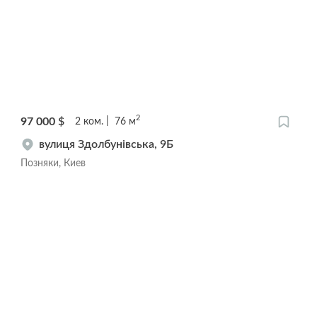
2
97 000
$
2
ком.
76
м
вулиця Здолбунівська, 9Б
Позняки, Киев