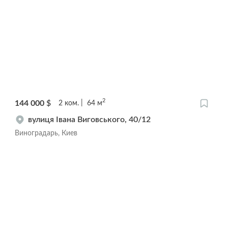
2
144 000
$
2
ком.
64
м
вулиця Івана Виговського, 40/12
Виноградарь, Киев