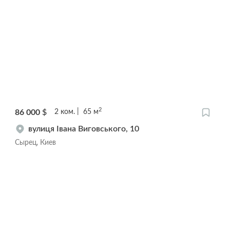
2
86 000
$
2
ком.
65
м
вулиця Івана Виговського, 10
Сырец, Киев