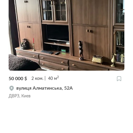
2
50 000
$
2
ком.
40
м
вулиця Алматинська, 52А
ДВРЗ, Киев