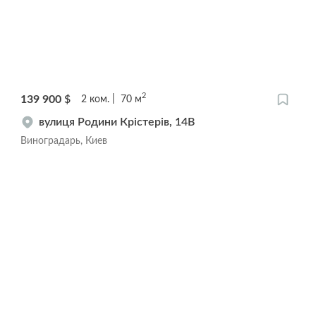
2
139 900
$
2
ком.
70
м
вулиця Родини Крістерів, 14B
Виноградарь, Киев