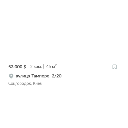
2
53 000
$
2
ком.
45
м
вулиця Тампере, 2/20
Соцгородок, Киев