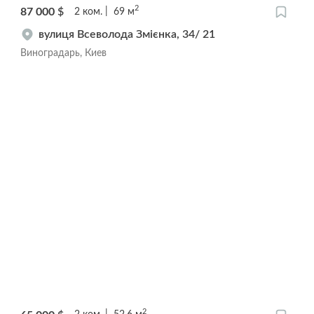
2
87 000
$
2
ком.
69
м
вулиця Всеволода Змієнка, 34/ 21
Виноградарь, Киев
2