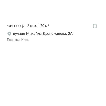
2
145 000
$
2
ком.
70
м
вулиця Михайла Драгоманова, 2А
Позняки, Киев