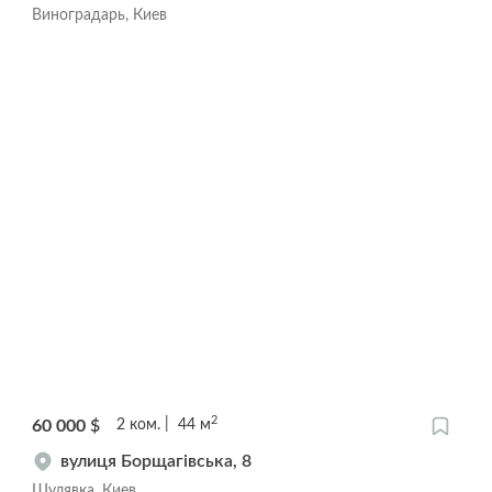
Виноградарь, Киев
2
60 000
$
2
ком.
44
м
вулиця Борщагівська, 8
Шулявка, Киев