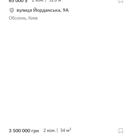
65 000
$
2
ком.
52.6
м
вулиця Йорданська, 9А
Оболонь, Киев
2
3 500 000
грн
2
ком.
54
м