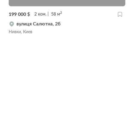
2
199 000
$
2
ком.
58
м
вулиця Салютна, 2б
Нивки, Киев