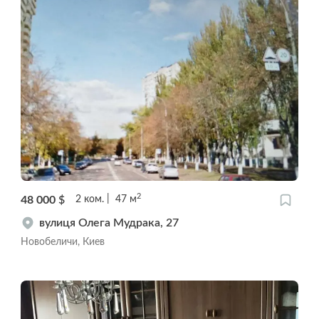
2
48 000
$
2
ком.
47
м
вулиця Олега Мудрака, 27
Новобеличи, Киев