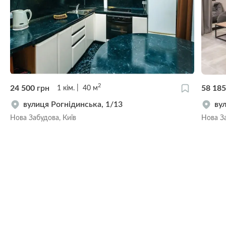
2
24 500
грн
58 18
1
кім.
40
м
вулиця Рогнідинська, 1/13
ву
Нова Забудова, Київ
Нова За