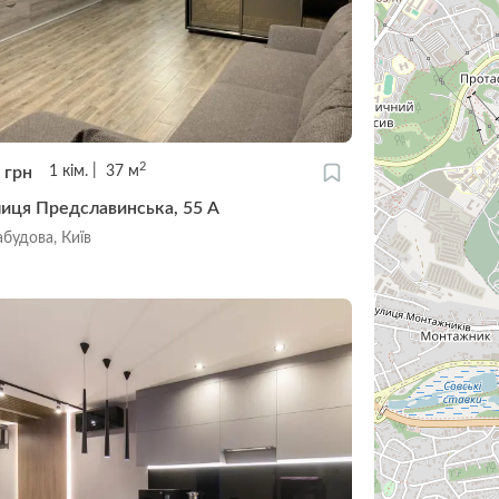
2
0
грн
1
кім.
37
м
лиця Предславинська, 55 А
будова, Київ