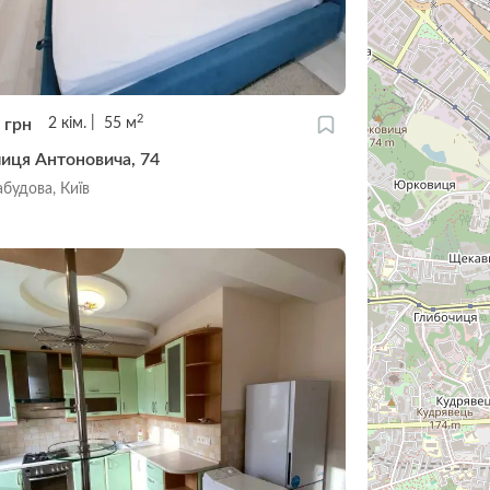
2
4
грн
2
кім.
55
м
лиця Антоновича, 74
будова, Київ