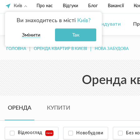
Київ
Про нас
Відгуки
Блог
Вакансії
Ко
Ви знаходитесь в місті
Київ?
Купити
Орендувати
Пр
Змінити
Так
ГОЛОВНА
ОРЕНДА КВАРТИР В КИЄВІ
НОВА ЗАБУДОВА
Оренда кв
ОРЕНДА
КУПИТИ
Відеоогляд
Новобудови
Без ко
new