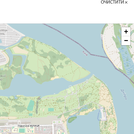
ОЧИСТИТИ
+
−