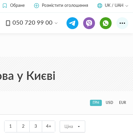
Обране
Розмістити оголошення
UK / UAH
050 720 99 00
ва у Києві
ГРН
USD
EUR
1
2
3
4+
Ціна