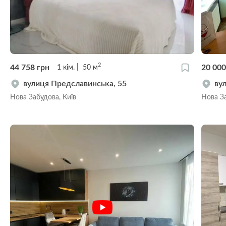
2
44 758
грн
20 00
1
кім.
50
м
вулиця Предславинська, 55
ву
Нова Забудова, Київ
Нова За