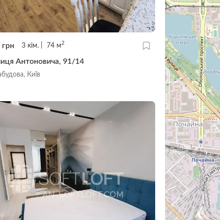
2
0
грн
3
кім.
74
м
лиця Антоновича, 91/14
будова, Київ