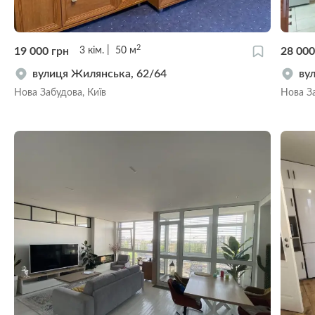
2
19 000
грн
28 00
3
кім.
50
м
вулиця Жилянська, 62/64
ву
Нова Забудова, Київ
Нова За