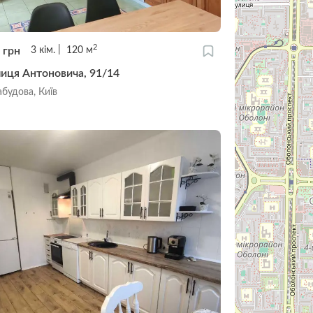
2
0
грн
3
кім.
120
м
лиця Антоновича, 91/14
будова, Київ