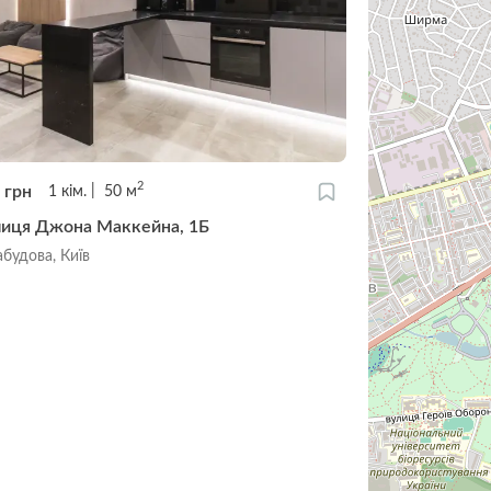
2
5
грн
1
кім.
50
м
лиця Джона Маккейна, 1Б
будова, Київ