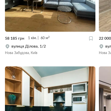
2
58 185
грн
22 00
1
кім.
60
м
вулиця Ділова, 1/2
ву
Нова Забудова, Київ
Нова За