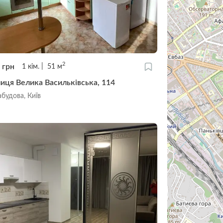
2
0
грн
1
кім.
51
м
лиця Велика Васильківська, 114
будова, Київ