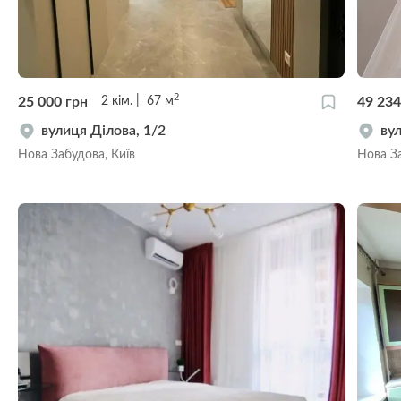
2
25 000
грн
49 23
2
кім.
67
м
вулиця Ділова, 1/2
ву
Нова Забудова, Київ
Нова За