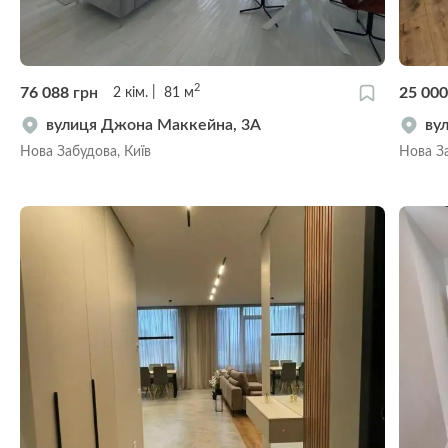
2
76 088
грн
25 00
2
кім.
81
м
вулиця Джона Маккейна, 3А
ву
Нова Забудова, Київ
Нова За