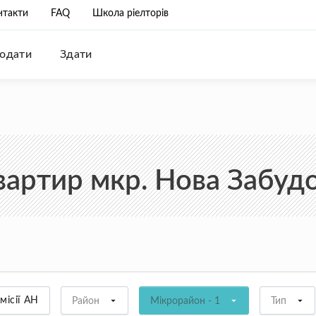
нтакти
FAQ
Школа ріелторів
одати
Здати
артир мкр. Нова Забудо
місії АН
Район
Мікрорайон - 1
Тип