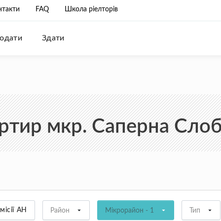
нтакти
FAQ
Школа ріелторів
одати
Здати
ртир мкр. Саперна Слобі
місії АН
Район
Мікрорайон - 1
Тип