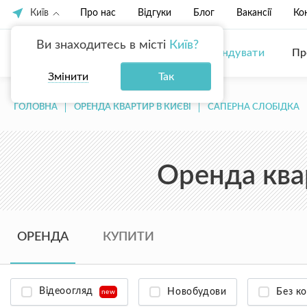
Київ
Про нас
Відгуки
Блог
Вакансії
Ко
Ви знаходитесь в місті
Київ?
Купити
Орендувати
Пр
Змінити
Так
ГОЛОВНА
ОРЕНДА КВАРТИР В КИЄВІ
САПЕРНА СЛОБІДКА
Оренда ква
ОРЕНДА
КУПИТИ
Відеоогляд
Новобудови
Без ко
new