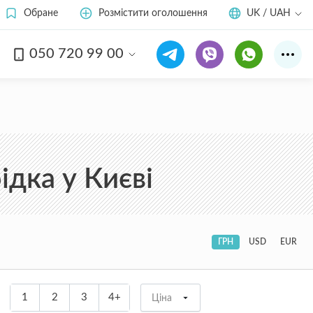
Обране
Розмістити оголошення
UK / UAH
050 720 99 00
дка у Києві
ГРН
USD
EUR
1
2
3
4+
Ціна