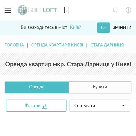
Ви знаходитесь в місті
Київ?
ЗМІНИТИ
Так
ГОЛОВНА
ОРЕНДА КВАРТИР В КИЄВІ
СТАРА ДАРНИЦЯ
Оренда квартир мкр. Стара Дарниця у Києві
Оренда
Купити
Фільтри
Сортувати
common.text.not_found_catalog_contact