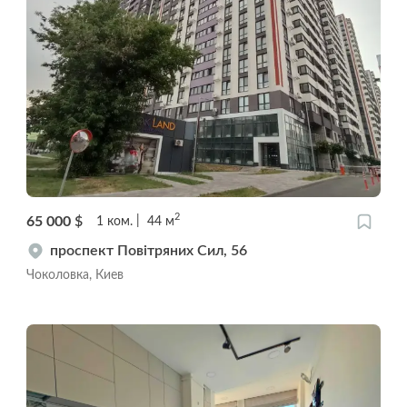
2
65 000
$
1
ком.
44
м
проспект Повітряних Сил, 56
Чоколовка, Киев