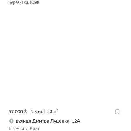
Березняки, Киев
2
57 000
$
1
ком.
33
м
вулиця Дмитра Луценка, 12А
Теремки-2, Киев