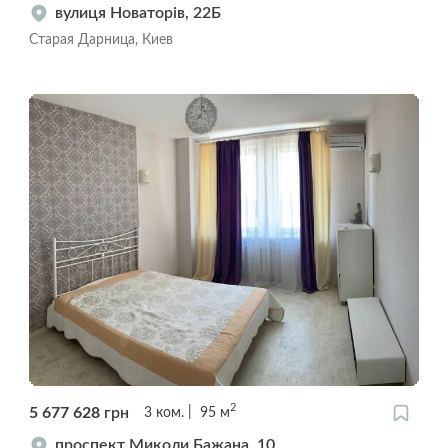
вулиця Новаторів, 22Б
Старая Дарница, Киев
2
5 677 628
грн
3
ком.
95
м
проспект Миколи Бажана, 10