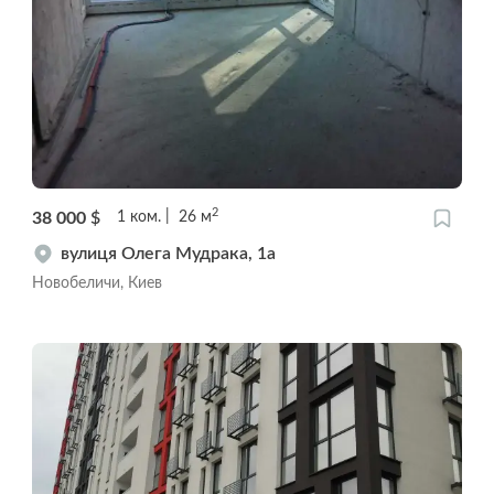
2
38 000
$
1
ком.
26
м
вулиця Олега Мудрака, 1а
Новобеличи, Киев