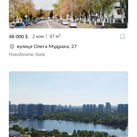
2
48 000
$
2
ком.
47
м
вулиця Олега Мудрака, 27
Новобеличи, Киев