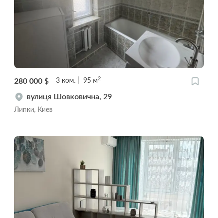
2
280 000
$
3
ком.
95
м
вулиця Шовковична, 29
Липки, Киев