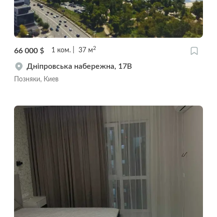
2
66 000
$
1
ком.
37
м
Дніпровська набережна, 17В
Позняки, Киев