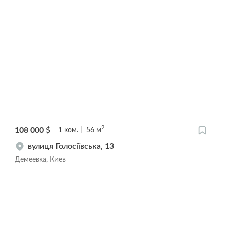
2
108 000
$
1
ком.
56
м
вулиця Голосіївська, 13
Демеевка, Киев