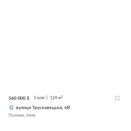
2
560 000
$
3
ком.
124
м
вулиця Трускавецька, 6В
Позняки, Киев