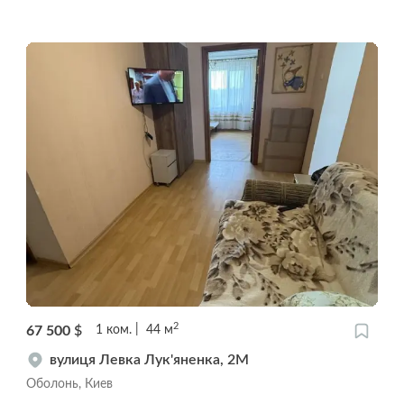
2
67 500
$
1
ком.
44
м
вулиця Левка Лук'яненка, 2М
Оболонь, Киев