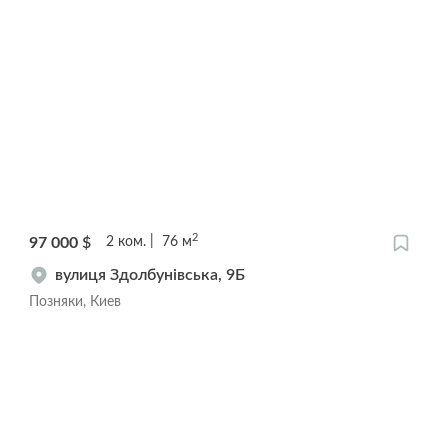
2
97 000
$
2
ком.
76
м
вулиця Здолбунівська, 9Б
Позняки, Киев