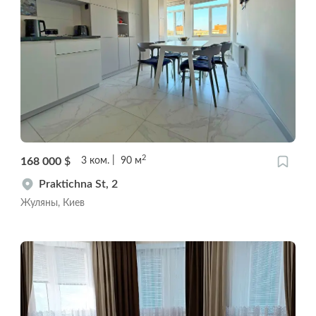
2
168 000
$
3
ком.
90
м
Praktichna St, 2
Жуляны, Киев