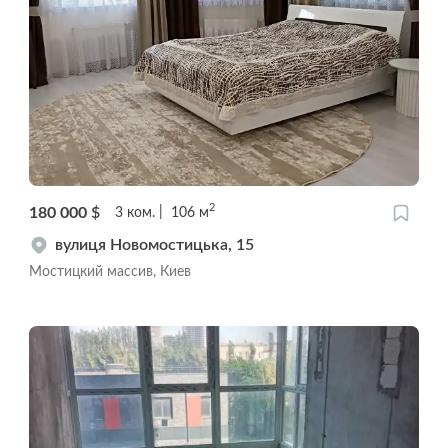
2
180 000
$
3
ком.
106
м
вулиця Новомостицька, 15
Мостицкий массив, Киев