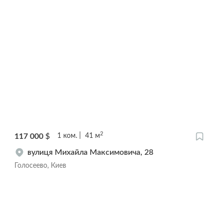
2
117 000
$
1
ком.
41
м
вулиця Михайла Максимовича, 28
Голосеево, Киев