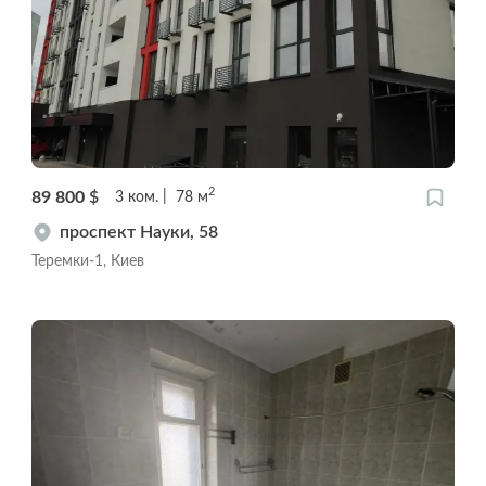
2
89 800
$
3
ком.
78
м
проспект Науки, 58
Теремки-1, Киев