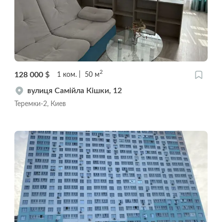
2
128 000
$
1
ком.
50
м
вулиця Самійла Кішки, 12
Теремки-2, Киев