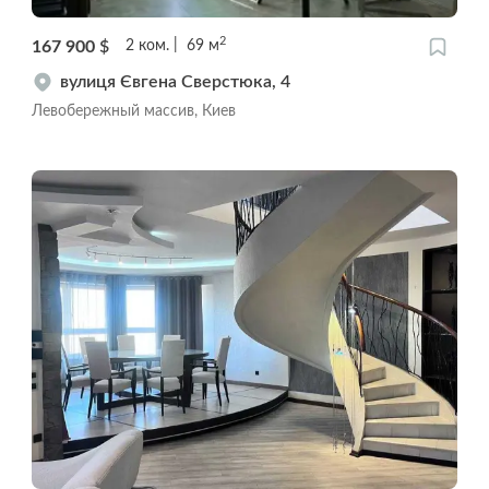
2
167 900
$
2
ком.
69
м
вулиця Євгена Сверстюка, 4
Левобережный массив, Киев