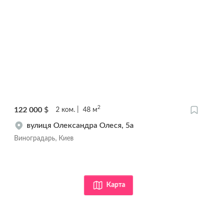
2
122 000
$
2
ком.
48
м
вулиця Олександра Олеся, 5а
Виноградарь, Киев
Карта