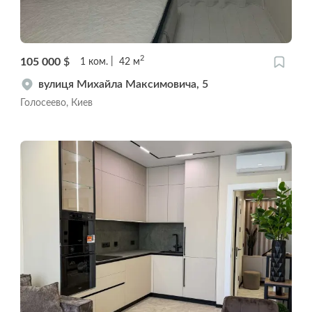
2
105 000
$
1
ком.
42
м
вулиця Михайла Максимовича, 5
Голосеево, Киев