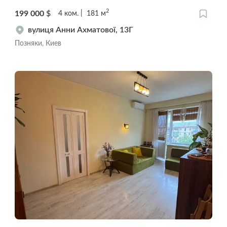
2
199 000
$
4
ком.
181
м
вулиця Анни Ахматової, 13Г
Позняки, Киев