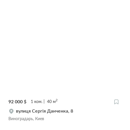
2
92 000
$
1
ком.
40
м
вулиця Сергія Данченка, 8
Виноградарь, Киев