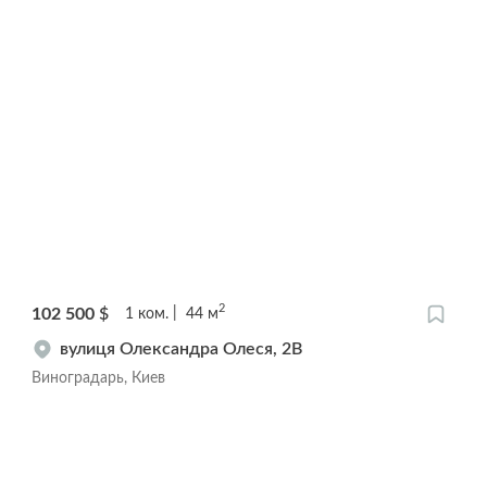
2
102 500
$
1
ком.
44
м
вулиця Олександра Олеся, 2В
Виноградарь, Киев