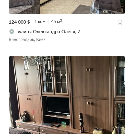
2
124 000
$
1
ком.
45
м
вулиця Олександра Олеся, 7
Виноградарь, Киев