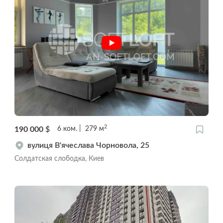
2
190 000
$
6
ком.
279
м
вулиця В'ячеслава Чорновола, 25
Солдатская слободка, Киев