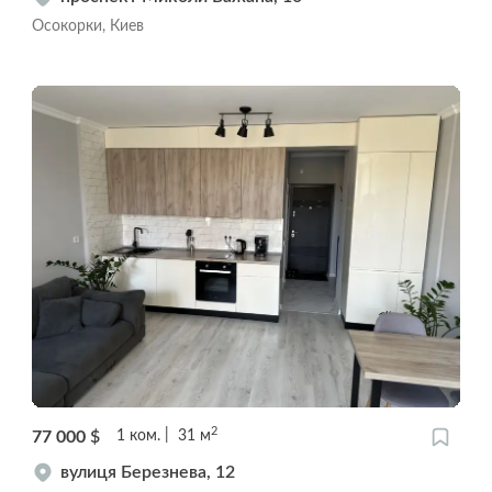
Осокорки, Киев
2
77 000
$
1
ком.
31
м
вулиця Березнева, 12