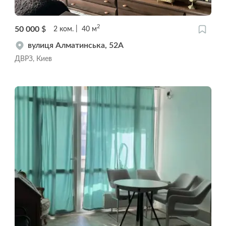
2
50 000
$
2
ком.
40
м
вулиця Алматинська, 52А
ДВРЗ, Киев