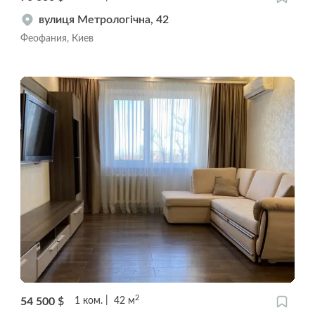
вулиця Метрологічна, 42
Феофания, Киев
2
54 500
$
1
ком.
42
м