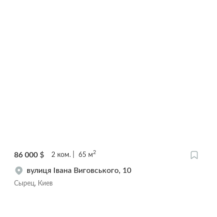
2
86 000
$
2
ком.
65
м
вулиця Івана Виговського, 10
Сырец, Киев