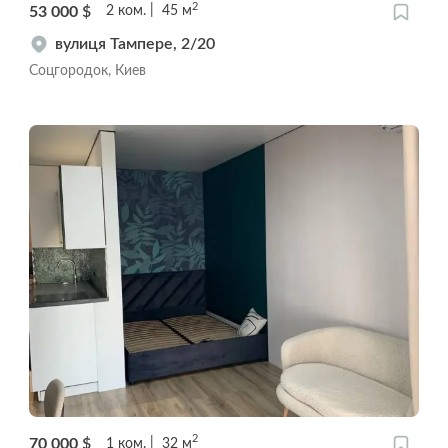
2
53 000
$
2
ком.
45
м
вулиця Тампере, 2/20
Соцгородок, Киев
2
70 000
$
1
ком.
32
м