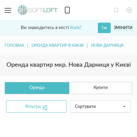
Ви знаходитесь в місті
Київ?
ЗМІНИТИ
Так
ГОЛОВНА
ОРЕНДА КВАРТИР В КИЄВІ
НОВА ДАРНИЦЯ
Оренда квартир мкр. Нова Дарниця у Києві
Оренда
Купити
Фільтри
Сортувати
common.text.not_found_catalog_contact